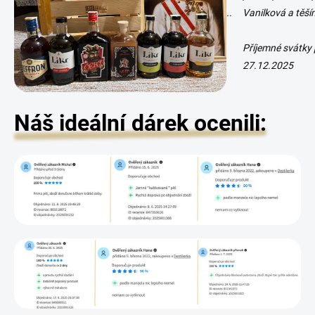
y
..
Vanilková a těší
v
ý
Příjemné svátky 
p
i
27.12.2025
s
u
Náš ideální dárek ocenili: