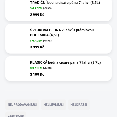
TRADIČNÍ bedna císaře pána 7 lahví (3,5L)
SKLADEM
(>5 KS)
2 999 Kč
ŠVEJKOVA BEDNA 7 lahví s prémiovou
BOHEMICA (4,6L)
SKLADEM
(>5 KS)
3 999 Kč
KLASICKÁ bedna císaře pána 7 lahví (3,7L)
SKLADEM
(>5 KS)
3 199 Kč
Ř
a
NEJPRODÁVANĚJŠÍ
NEJLEVNĚJŠÍ
NEJDRAŽŠÍ
z
e
ABECEDNĚ