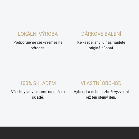
LOKÁLNÍ VÝROBA
DÁRKOVÉ BALENÍ
Podporujeme české řemeslné
Ke každé láhvi u nás najdete
výrobce
originální obal.
100% SKLADEM
VLASTNÍ OBCHOD
Všechny lahve máme na našem
Vyber si a nebo si zboží vyzvedni
skladě.
jež ten stejný den.
Z
á