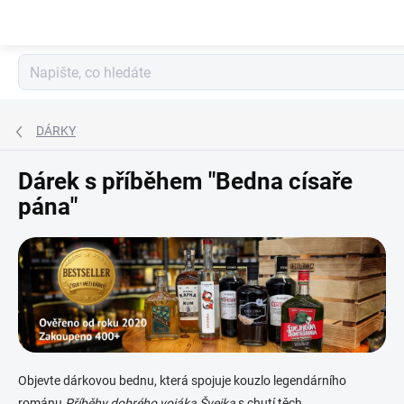
Přejít
na
obsah
DÁRKY
Dárek s příběhem "Bedna císaře
pána"
Objevte dárkovou bednu, která spojuje kouzlo legendárního
románu
Příběhy dobrého vojáka Švejka
s chutí těch