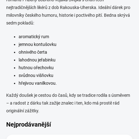
nejtradičnějších likérů z dob Rakouska-Uherska. Ideální dárek pro
milovníky českého humoru, historie i poctivého pití. Bedna skrývá
sedm pokladů:
aromatický rum
jemnou kontušovku
ohnivého čerta
lahodnou jeřabinku
hutnou ořechovku
svůdnou višňovku
hřejivou vanilkovou.
Každý doušek je cestou do časů, kdy se tradice rodila s úsměvem
– a radost z dárku tak zažije znalec i ten, kdo má prostě rád
originální zážitky.
Nejprodávanější