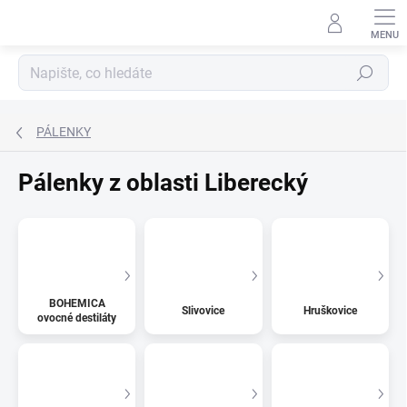
Přejít
na
obsah
Hledat
PÁLENKY
Pálenky z oblasti Liberecký
BOHEMICA
Slivovice
Hruškovice
ovocné destiláty