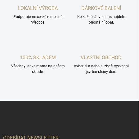
r
á
v
LOKÁLNÍ VÝROBA
DÁRKOVÉ BALENÍ
n
k
í
Podporujeme české řemeslné
Ke každé láhvi u nás najdete
y
výrobce
originální obal.
v
ý
p
i
s
u
100% SKLADEM
VLASTNÍ OBCHOD
Všechny lahve máme na našem
Vyber si a nebo si zboží vyzvedni
skladě.
jež ten stejný den.
Z
á
p
a
t
í
ODEBÍRAT NEWSLETTER