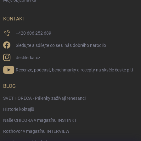
KONTAKT
+420 606 252 689
Sledujte a sdílejte co se u nás dobrého narodilo
destilerka.cz
Recenze, podcast, benchmarky a recepty na skvělé české pití
BLOG
SVĚT HORECA - Pálenky zažívají renesanci
Historie koktejlů
Naše CHICORA v magazínu INSTINKT
Rozhovor v magazínu INTERVIEW