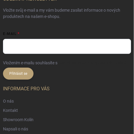
Vložte svůj e-mail a my vám budeme zasílat informace o nových
produktech na našem e-shopu.
E-MAIL
Vložením e-mailu souhlasíte s
podmínkami ochrany osobních údajů
Přihlásit se
INFORMACE PRO VÁS
O nás
Kontakt
Showroom Kolín
Napsali o nás