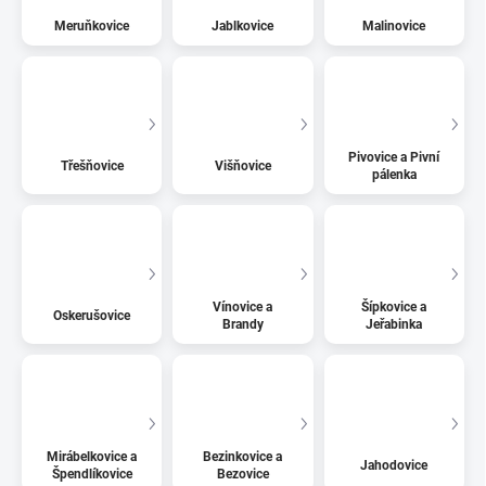
Meruňkovice
Jablkovice
Malinovice
Pivovice a Pivní
Třešňovice
Višňovice
pálenka
Vínovice a
Šípkovice a
Oskerušovice
Brandy
Jeřabinka
Mirábelkovice a
Bezinkovice a
Jahodovice
Špendlíkovice
Bezovice