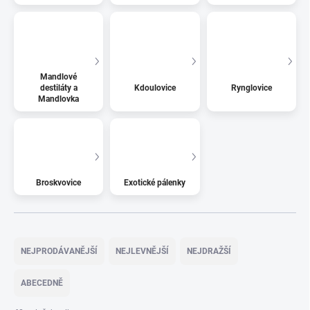
Mandlové
destiláty a
Kdoulovice
Rynglovice
Mandlovka
Broskvovice
Exotické pálenky
Ř
a
NEJPRODÁVANĚJŠÍ
NEJLEVNĚJŠÍ
NEJDRAŽŠÍ
z
e
ABECEDNĚ
n