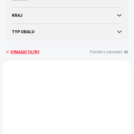
KRAJ
TYP OBALU
Položek k zobrazení:
40
VYMAZAT FILTRY
V
ý
p
i
s
p
r
o
d
SKLADEM
(>5 KS)
SKLADEM
u
(>5 KS)
BOHEMICA
k
BOHEMICA Slivovice