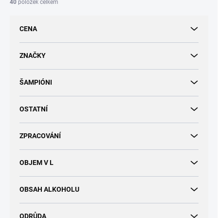
í
40
položek celkem
p
r
CENA
o
d
u
ZNAČKY
k
t
ŠAMPIÓNI
ů
OSTATNÍ
ZPRACOVÁNÍ
OBJEM V L
OBSAH ALKOHOLU
ODRŮDA