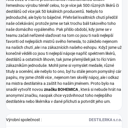
řemeslnou výrobu téměř celou, to je více jak 500 různých likérů či
destilátů od více jak 50 lokálních producentů. Nebylo to
jednoduché, ale bylo to báječné. Přehršel kvalitních chutí předčil
naše očekávání, protože jsme se tak trochu báli takového toho
naše domácího vypáleného. Pak přišlo období, kdy jsme se v
teamu začali neřízeně slaďovat na tom co jsou ti naši nejlepší
favoriti od nejlepších mistrů svého řemesla, to záleželo nejenom
na našich chutí ,ale i na zákaznících našeho eshopu. Když jsme už
konečně věděli co jsou ti nejlepší nápoje napříč spektrem likérů,
destilátů a ostatních lihovin, tak jsme přemýšleli jak to říci Vám
zákazníkům jednoduše. Mohli jsme si vymyslet medaile, různé
tituly a ocenění, ale nebylo to ono, byl tu stále jenom pomyslný cár
papíru, my jsme chtěli více , nejenom ten skvělý nápoj ,ale i odkaz
na mistra destilatéra a zaštít ho naším jménem. Proto bylo na
snadě vytvořit novou
značku BOHEMICA
, která si nebude hrát na
anonymní značku, naopak chce vyzdvihnout toho nejlepšího
destilatéra nebo likérníka v dané příchuti a potvrdit jeho um.
Výrobní společnost
:
DESTILERKA s.r.o.