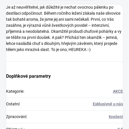
Je až neuvěřitelné, jak důležité je nechat ovocnou pálenku po
destilaci odpočinout. Během ročního ležení získala naše slivovice
tak bohaté aroma, že jsme jej ani sami nečekali. První, co Vás
zasáhne, je výrazná vůně švestkových povidel – intenzivní,
příjemná a neodolatelná. Okamžitě probudí chuťové pohárky a vy
se těšíte na první doušek. A pak? Přichází ten okamžik – jemná,
lehce nasládlá chuť s dlouhým, hřejivým závěrem, který projede
tělem jako mrazivá slast. To je ono, HEUREKA :-)
Doplňkové parametry
Kategorie
:
AKCE
Ostatní
:
Exklusivně u nás
Zpracování
:
kvašení