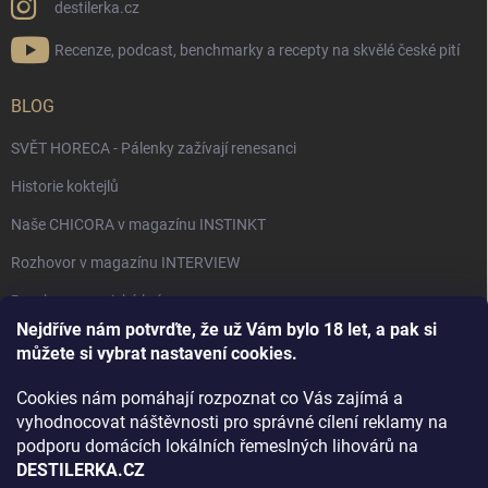
destilerka.cz
Recenze, podcast, benchmarky a recepty na skvělé české pití
BLOG
SVĚT HORECA - Pálenky zažívají renesanci
Historie koktejlů
Naše CHICORA v magazínu INSTINKT
Rozhovor v magazínu INTERVIEW
Bourbon, americká krása.
Nejdříve nám potvrďte, že už Vám bylo 18 let, a pak si
Napsali v TÝDNU o naší práci
můžete si vybrat nastavení cookies.
Když ovoce dostane druhý život
Cookies nám pomáhají rozpoznat co Vás zajímá a
Rozhovor s DESTILERKA.CZ v magazínu DRINKING-CAT
vyhodnocovat náštěvnosti pro správné cílení reklamy na
podporu domácích lokálních řemeslných lihovárů na
Jak vybrat dárek na Vánoce
DESTILERKA.CZ