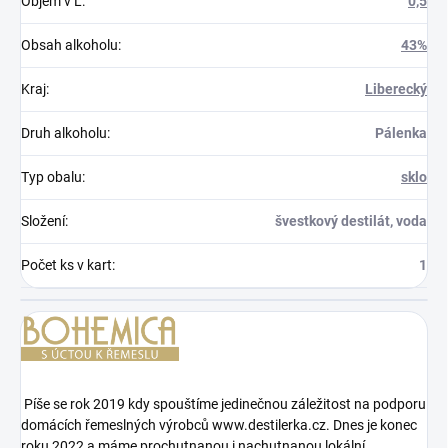
Objem v L
:
0,5
Obsah alkoholu
:
43%
Kraj
:
Liberecký
Druh alkoholu
:
Pálenka
Typ obalu
:
sklo
Složení
:
švestkový destilát, voda
Počet ks v kart
:
1
Píše se rok 2019 kdy spouštíme jedinečnou záležitost na podporu
domácích řemeslných výrobců www.destilerka.cz. Dnes je konec
roku 2022 a máme prochutnanou i nachutnanou lokální