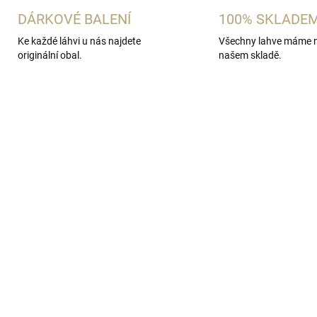
DÁRKOVÉ BALENÍ
100% SKLADE
Ke každé láhvi u nás najdete
Všechny lahve máme 
originální obal.
našem skladě.
SKLADEM
SKL
(1 KS)
(
afa a skleničky na
Degustační sklenička 