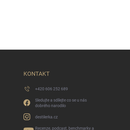
KONTAKT
+420 606 252 689
Sledujte a sdílejte co se u nás
dobrého narodilo
destilerka.cz
Recenze, podcast, benchmarky a