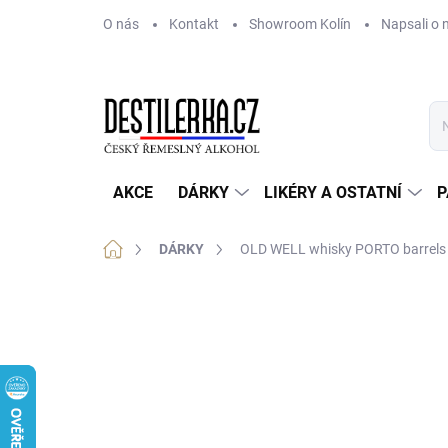
Přejít
O nás
Kontakt
Showroom Kolín
Napsali o 
na
obsah
AKCE
DÁRKY
LIKÉRY A OSTATNÍ
P
Domů
DÁRKY
OLD WELL whisky PORTO barrels 
Neohodnoceno
Podrobnosti hodnoce
AKCE