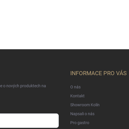
INFORMACE PRO VÁS
ce o nových produktech na
O nás
Kontakt
Showroom Kolín
Napsali o nás
Pro gastro