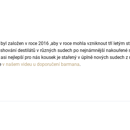
t byl založen v roce 2016 ,aby v roce mohla vzniknout tří letý
 finishování destilátů v různých sudech po nejnámnější nakouřené
si nejlepší pro nás kousek je stařený v úplně nových sudech z
te
v našem videu u doporučení barmana
.