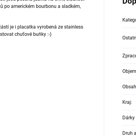
Dop
dů po americkém bourbonu a sladkém,
Katego
ástí je i placatka vyrobená ze stainless
estovat chuťové buňky :-)
Ostatn
Zprac
Objem
Obsah
Kraj
:
Dárky 
Druh 