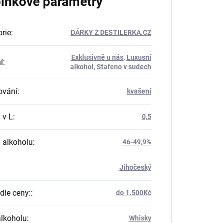
lňkové parametry
rie
:
DÁRKY Z DESTILERKA.CZ
Exklusivně u nás
,
Luxusní
í
:
alkohol
,
Stařeno v sudech
ování
:
kvašení
 v L
:
0,5
 alkoholu
:
46-49,9%
Jihočeský
dle ceny:
:
do 1.500Kč
alkoholu
:
Whisky