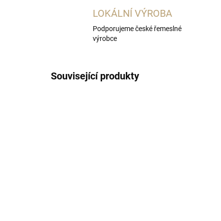
LOKÁLNÍ VÝROBA
Podporujeme české řemeslné
výrobce
Související produkty
SKLADEM
(4 KS)
Sklenice na whisky 6ks
Kar