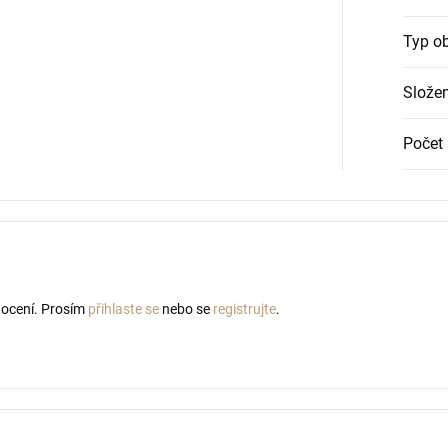
Typ o
Složen
Počet 
nocení. Prosím
přihlaste se
nebo se
registrujte
.