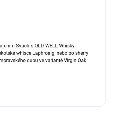
m stařením Svach´s OLD WELL Whisky.
 skotské whisce Laphroaig, nebo po sherry
 moravského dubu ve variantě Virgin Oak