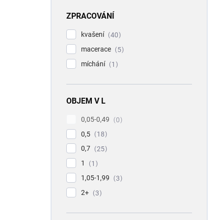
ZPRACOVÁNÍ
kvašení
40
macerace
5
míchání
1
OBJEM V L
0,05-0,49
0
0,5
18
0,7
25
1
1
1,05-1,99
3
2+
3