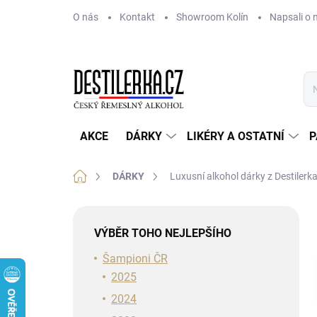
Přejít
O nás
Kontakt
Showroom Kolín
Napsali o 
na
obsah
AKCE
DÁRKY
LIKÉRY A OSTATNÍ
P
Domů
DÁRKY
Luxusní alkohol dárky z Destilerk
P
o
VÝBĚR TOHO NEJLEPŠÍHO
s
t
Šampioni ČR
r
2025
a
2024
n