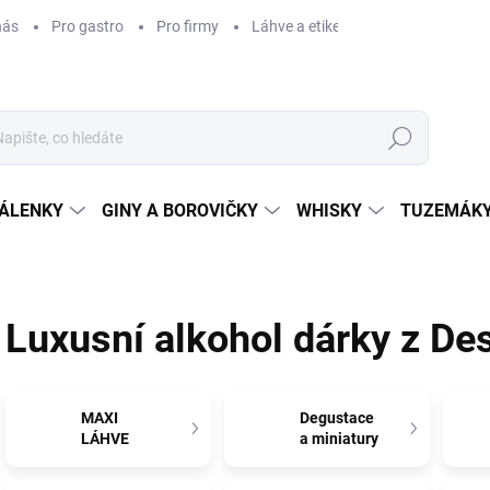
nás
Pro gastro
Pro firmy
Láhve a etikety na míru
Věrnos
Hledat
ÁLENKY
GINY A BOROVIČKY
WHISKY
TUZEMÁKY
a
Luxusní alkohol dárky z Des
MAXI
Degustace
LÁHVE
a miniatury