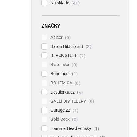
Na skladě
41
ZNAČKY
Apicor
0
Baron Hildprandt
2
BLACK STUFF
2
Blatenská
0
Bohemian
1
BOHEMICA
0
Destilerka.cz
4
GALLI DISTILLERY
0
Garage 22
1
Gold Cock
0
HammerHead whisky
1