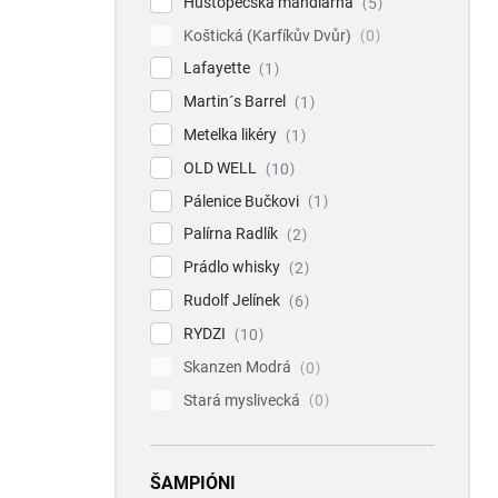
Hustopečská mandlárna
5
Koštická (Karfíkův Dvůr)
0
Lafayette
1
Martin´s Barrel
1
Metelka likéry
1
OLD WELL
10
Pálenice Bučkovi
1
Palírna Radlík
2
Prádlo whisky
2
Rudolf Jelínek
6
RYDZI
10
Skanzen Modrá
0
Stará myslivecká
0
ŠAMPIÓNI