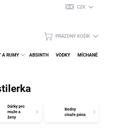
CZK
tní program
Jak nakupovat
Doprava
Jak balíme zásilky
PRÁZDNÝ KOŠÍK
NÁKUPNÍ
KOŠÍK
 A RUMY
ABSINTH
VODKY
MÍCHANÉ DRINKY
O
tilerka
Dárky pro
Bedny
muže a
císaře pána
ženy