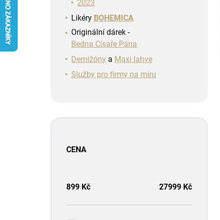
n
2023
í
Likéry
BOHEMICA
p
Originální dárek -
a
Bedna Císaře Pána
n
e
Demižóny
a
Maxi lahve
l
Služby pro firmy na míru
CENA
899
Kč
27999
Kč