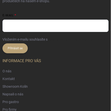
produktech na našem e-shopu.
E-MAIL
Vložením e-mailu souhlasíte s
podmínkami ochrany osobních údajů
Přihlásit se
INFORMACE PRO VÁS
O nás
Kontakt
Showroom Kolín
Napsali o nás
Pro gastro
Pro firmy