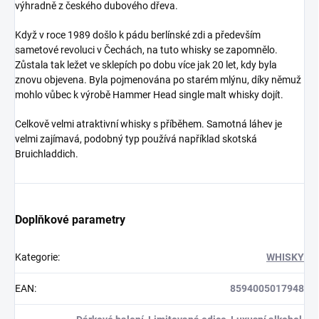
výhradně z českého dubového dřeva.
Když v roce 1989 došlo k pádu berlínské zdi a především
sametové revoluci v Čechách, na tuto whisky se zapomnělo.
Zůstala tak ležet ve sklepích po dobu více jak 20 let, kdy byla
znovu objevena. Byla pojmenována po starém mlýnu, díky němuž
mohlo vůbec k výrobě Hammer Head single malt whisky dojít.
Celkově velmi atraktivní whisky s příběhem. Samotná láhev je
velmi zajímavá, podobný typ používá například skotská
Bruichladdich.
Doplňkové parametry
Kategorie
:
WHISKY
EAN
:
8594005017948