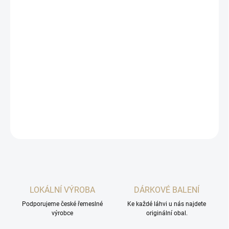
cena:
MOŽNOSTI
DORUČENÍ
−
+
Přidat do košíku
Hammer Head má zajímavou, jemnou vůni po sušeném ovoci,
rozinkách, se stopami dubu.
DETAILNÍ INFORMACE
ZEPTAT SE
HLÍDAT
LOKÁLNÍ VÝROBA
DÁRKOVÉ BALENÍ
Podporujeme české řemeslné
Ke každé láhvi u nás najdete
výrobce
originální obal.