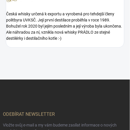
Česká whisky určená k exportu a vyrobená pro tehdejší členy
politbyra UVKSČ. Její první destilace proběhla v roce 1989.
Bohužel rok 2020 byl jejím posledním a její výroba byla ukončena.
Ale náhradou za ní, vznikla nová whisky PRÁDLO ze stejné
destilérky i destilačního kotle :-)
Z
á
p
a
t
í
ODEBÍRAT NEWSLETTER
Vložte svůj e-mail a my vám budeme zasílat informace o nových