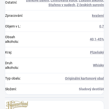
Dárkové balení
,
Limitovaná edice
,
Luxusní alkohol
,
Ostatní
:
Stařeno v sudech
,
Z českých surovin
Zpracování
:
kvašení
Objem v L
:
0,7
Obsah
40,1-45%
alkoholu
:
Kraj
:
Plzeňský
Druh
Whisky
alkoholu
:
Typ obalu
:
Originální kartonový obal
Složení
:
Sladový destilát