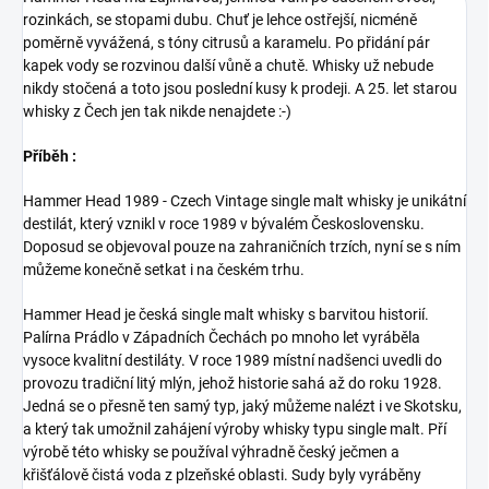
rozinkách, se stopami dubu. Chuť je lehce ostřejší, nicméně
poměrně vyvážená, s tóny citrusů a karamelu. Po přidání pár
kapek vody se rozvinou další vůně a chutě. Whisky už nebude
nikdy stočená a toto jsou poslední kusy k prodeji. A 25. let starou
whisky z Čech jen tak nikde nenajdete :-)
Příběh :
Hammer Head 1989 - Czech Vintage single malt whisky je unikátní
destilát, který vznikl v roce 1989 v bývalém Československu.
Doposud se objevoval pouze na zahraničních trzích, nyní se s ním
můžeme konečně setkat i na českém trhu.
Hammer Head je česká single malt whisky s barvitou historií.
Palírna Prádlo v Západních Čechách po mnoho let vyráběla
vysoce kvalitní destiláty. V roce 1989 místní nadšenci uvedli do
provozu tradiční litý mlýn, jehož historie sahá až do roku 1928.
Jedná se o přesně ten samý typ, jaký můžeme nalézt i ve Skotsku,
a který tak umožnil zahájení výroby whisky typu single malt. Pří
výrobě této whisky se používal výhradně český ječmen a
křišťálově čistá voda z plzeňské oblasti. Sudy byly vyráběny