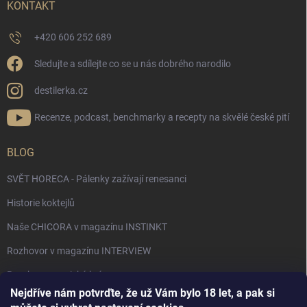
KONTAKT
+420 606 252 689
Sledujte a sdílejte co se u nás dobrého narodilo
destilerka.cz
Recenze, podcast, benchmarky a recepty na skvělé české pití
BLOG
SVĚT HORECA - Pálenky zažívají renesanci
Historie koktejlů
Naše CHICORA v magazínu INSTINKT
Rozhovor v magazínu INTERVIEW
Bourbon, americká krása.
Nejdříve nám potvrďte, že už Vám bylo 18 let, a pak si
Napsali v TÝDNU o naší práci