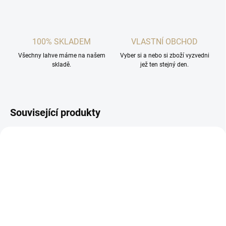
100% SKLADEM
VLASTNÍ OBCHOD
Všechny lahve máme na našem
Vyber si a nebo si zboží vyzvedni
skladě.
jež ten stejný den.
Související produkty
SKLADEM
SKLADEM
(2 KS)
(>5 KS)