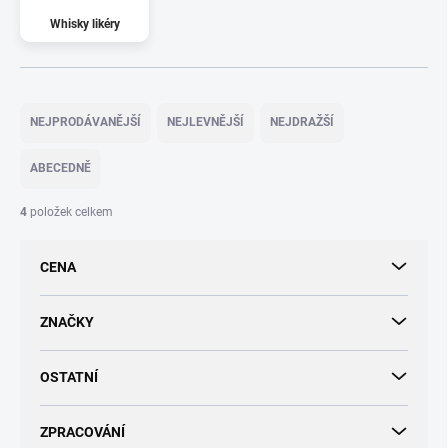
Whisky likéry
Ř
a
NEJPRODÁVANĚJŠÍ
NEJLEVNĚJŠÍ
NEJDRAŽŠÍ
z
e
ABECEDNĚ
n
í
4
položek celkem
p
r
CENA
o
d
u
ZNAČKY
k
t
OSTATNÍ
ů
ZPRACOVÁNÍ