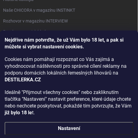
Naše CHICORA v magazínu INSTINKT
Rozhovor v magazínu INTERVIEW
Bourbon, americká krása.
Nejdříve nám potvrďte, že už Vám bylo 18 let, a pak si
Napsali v TÝDNU o naší práci
můžete si vybrat nastavení cookies.
Když ovoce dostane druhý život
Cookies nám pomáhají rozpoznat co Vás zajímá a
Rozhovor s DESTILERKA.CZ v magazínu DRINKING-CAT
vyhodnocovat náštěvnosti pro správné cílení reklamy na
podporu domácích lokálních řemeslných lihovárů na
Jak vybrat dárek na Vánoce
DESTILERKA.CZ
Rozhovor Destilerka.cz v magazínu Macchiato
Ideálně "Přijmout všechny cookies" nebo zakliknutím
tlačítka "Nastavení" nastavit preference, které údaje chcete
Archiv
nebo nechcete poskytovat, pokaždé tím potvrzujte, že Vám
již bylo 18 le
t.
Nastavení