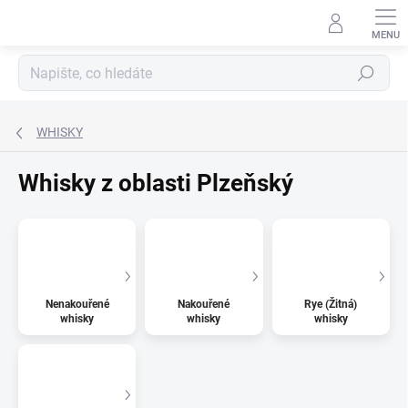
Přejít
na
obsah
Hledat
WHISKY
Whisky z oblasti Plzeňský
Nenakouřené
Nakouřené
Rye (Žitná)
whisky
whisky
whisky