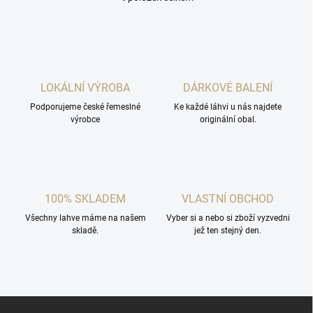
O
v
l
á
d
a
c
LOKÁLNÍ VÝROBA
DÁRKOVÉ BALENÍ
í
Podporujeme české řemeslné
p
Ke každé láhvi u nás najdete
výrobce
originální obal.
r
v
k
y
v
ý
100% SKLADEM
VLASTNÍ OBCHOD
p
i
Všechny lahve máme na našem
Vyber si a nebo si zboží vyzvedni
s
skladě.
jež ten stejný den.
u
Z