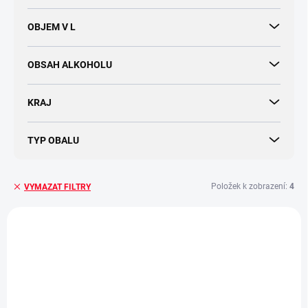
OBJEM V L
OBSAH ALKOHOLU
KRAJ
TYP OBALU
Položek k zobrazení:
4
VYMAZAT FILTRY
V
ý
p
i
s
p
r