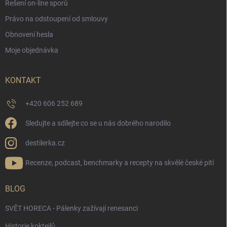
Řešení on-line sporů
Právo na odstoupení od smlouvy
Obnovení hesla
Moje objednávka
KONTAKT
+420 606 252 689
Sledujte a sdílejte co se u nás dobrého narodilo
destilerka.cz
Recenze, podcast, benchmarky a recepty na skvělé české pití
BLOG
SVĚT HORECA - Pálenky zažívají renesanci
Historie koktejlů