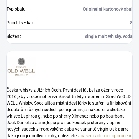
Typ obalu
:
Originální kartonový obal
Počet ks v kart
:
8
Složení
:
single malt whisky, voda
Česká whisky z Jižních Čech. První destilát byl založen v roce
2016 ,aby v roce mohla vzniknout tří letým stařením Svach´s OLD
WELL Whisky. Specialitou místní destilérky je staření a finishování
destilátů v různých sudech po nejnámnější nakouřené skotské
whisce Laphroaig, nebo po sherry Ximenez nebo po bourbonu
Jack Daniels a asi nejlepší pro nás kousek je stařený v úplně
nových sudech z moravského dubu ve variantě Virgin Oak Barrel.
Jaká jsou jednotlivé druhy, naleznete
v našem videu u doporučení