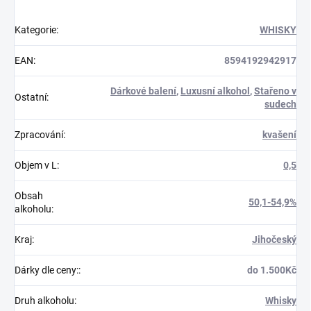
Kategorie
:
WHISKY
EAN
:
8594192942917
Dárkové balení
,
Luxusní alkohol
,
Stařeno v
Ostatní
:
sudech
Zpracování
:
kvašení
Objem v L
:
0,5
Obsah
50,1-54,9%
alkoholu
:
Kraj
:
Jihočeský
Dárky dle ceny:
:
do 1.500Kč
Druh alkoholu
:
Whisky