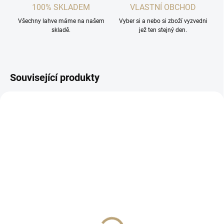
100% SKLADEM
VLASTNÍ OBCHOD
Všechny lahve máme na našem
Vyber si a nebo si zboží vyzvedni
skladě.
jež ten stejný den.
Související produkty
SKLADEM
SKLADEM
(4 KS)
(1 KS)
Sklenice na whisky 6ks
Karafa a skleničky na
whisky sada 1+6
1 399 Kč