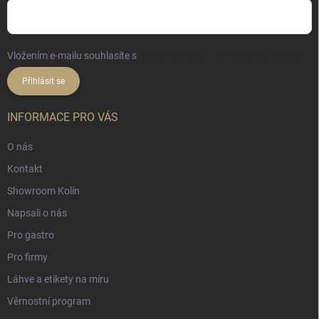
Vložením e-mailu souhlasíte s
podmínkami ochrany osobních údajů
Přihlásit se
INFORMACE PRO VÁS
O nás
Kontakt
Showroom Kolín
Napsali o nás
Pro gastro
Pro firmy
Láhve a etikety na míru
Věrnostní program