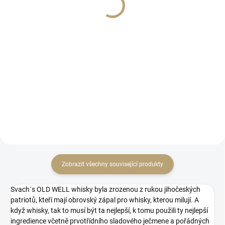
1 999 Kč
Měrná
233,17 Kč / 1 ks
cena:
Měrná
285,57 Kč / 1 ks
Do košíku
cena:
Do košíku
Design je oblý, čistý a organický,
připomíná klidné chladivé vody
Whisky set Laguna udělá radost
průzračné modré laguny.
pravým gentlemanům a
noblesním ženám.
Zobrazit všechny související produkty
Svach´s OLD WELL whisky byla zrozenou z rukou jihočeských
patriotů, kteří mají obrovský zápal pro whisky, kterou milují. A
když whisky, tak to musí být ta nejlepší, k tomu použili ty nejlepší
ingredience včetně prvotřídního sladového ječmene a pořádných