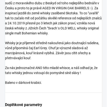
sudů z moravského dubu z Beskyd od toho nejlepšího bednáře v
Česku a proto to je právě AGED IN VIRGIN OAK BARRELS :-). Za
inspirací jezdili do země whisky zaslíbené Skotska. To co "uvařili"
tak to začalo mít od počátku skvělé reference od nejlepších znalců
a 24.10.2019 přesně po 3 letech jak zákon praví, vznikla nová
česká whisky z Jižních Čech "Svach´s OLD WELL whisky original
single malt Bohemian whisky.
Whisky je je příjemně středně nakouřená jako doutnající rašelina,
vůně připomíná čaj Earl Grey. Chuť je výrazně sladová až
marcipánová, kouř krásně vybíhá. Závěr jsou cítit ořechy a
přetrvávající kouř.
Za nás jednoznačné ANO této mladé whisce, a náš odhad je, že
tato whisky jednou vstoupí do pomyslné síně slávy !
Baleno v dárkové krabici.
Doplňkové parametry