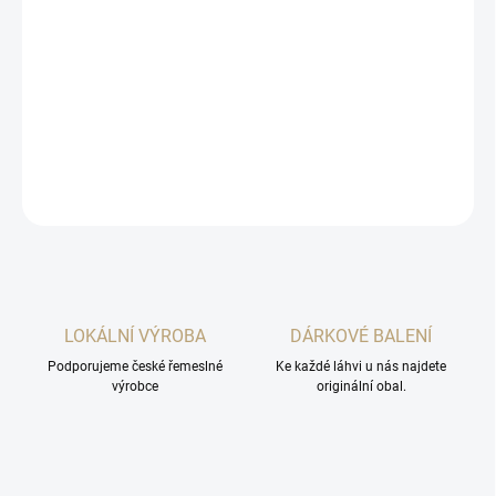
Whisky je je příjemně středně nakouřená jako doutnající rašelina,
vůně připomíná čaj Earl Grey. Chuť je výrazně sladová až
marcipánová, kouř krásně vybíhá. Závěr jsou cítit ořechy a
přetrvávající kouř.
DETAILNÍ INFORMACE
ZEPTAT SE
HLÍDAT
LOKÁLNÍ VÝROBA
DÁRKOVÉ BALENÍ
Podporujeme české řemeslné
Ke každé láhvi u nás najdete
výrobce
originální obal.