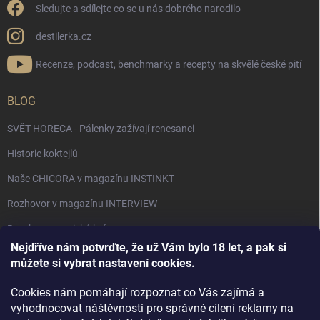
Sledujte a sdílejte co se u nás dobrého narodilo
destilerka.cz
Recenze, podcast, benchmarky a recepty na skvělé české pití
BLOG
SVĚT HORECA - Pálenky zažívají renesanci
Historie koktejlů
Naše CHICORA v magazínu INSTINKT
Rozhovor v magazínu INTERVIEW
Bourbon, americká krása.
Nejdříve nám potvrďte, že už Vám bylo 18 let, a pak si
Napsali v TÝDNU o naší práci
můžete si vybrat nastavení cookies.
Když ovoce dostane druhý život
Cookies nám pomáhají rozpoznat co Vás zajímá a
Rozhovor s DESTILERKA.CZ v magazínu DRINKING-CAT
vyhodnocovat náštěvnosti pro správné cílení reklamy na