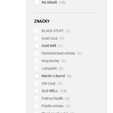
Na skladě
15
ZNAČKY
BLACK STUFF
0
Gold Cock
0
Gold Well
1
HammerHead whisky
0
King Barley
0
Lafayette
0
Martin´s Barrel
5
Old Cock
0
OLD WELL
15
Palírna Radlík
0
Prádlo whisky
0