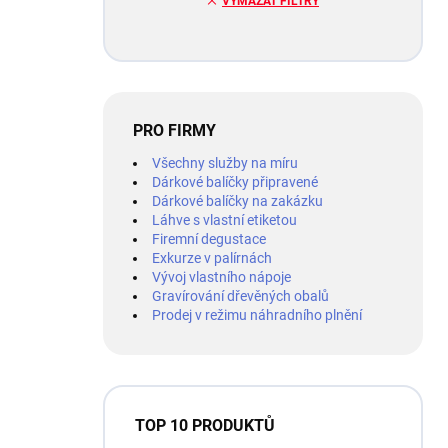
VYMAZAT FILTRY
PRO FIRMY
Všechny služby na míru
Dárkové balíčky připravené
Dárkové balíčky na zakázku
Láhve s vlastní etiketou
Firemní degustace
Exkurze v palírnách
Vývoj vlastního nápoje
Gravírování dřevěných obalů
Prodej v režimu náhradního plnění
TOP 10 PRODUKTŮ