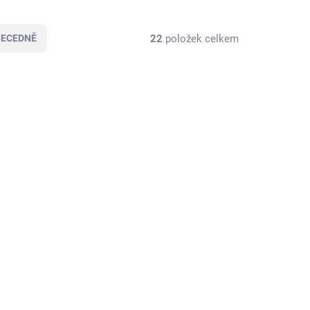
22
položek celkem
BECEDNĚ
KLADEM
SKLADEM
(5 KS)
(5 KS)
ke
OLD WELL whisky
Honeywine oak barrel
finish single cask 5yo
51,5% 0,5L