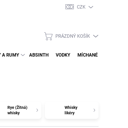
CZK
tní program
Jak nakupovat
Doprava
Jak balíme zásilky
PRÁZDNÝ KOŠÍK
NÁKUPNÍ
KOŠÍK
 A RUMY
ABSINTH
VODKY
MÍCHANÉ DRINKY
O
Rye (Žitná)
Whisky
whisky
likéry