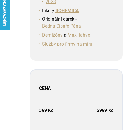
n
2023
í
Likéry
BOHEMICA
p
Originální dárek -
a
Bedna Císaře Pána
n
e
Demižóny
a
Maxi lahve
l
Služby pro firmy na míru
CENA
399
Kč
5999
Kč