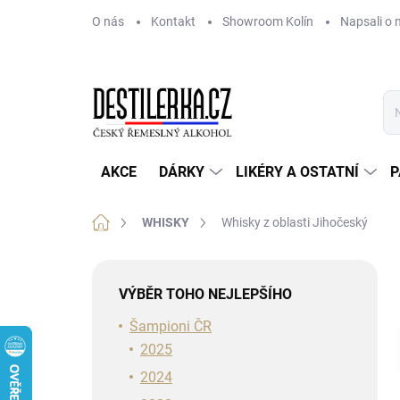
Přejít
O nás
Kontakt
Showroom Kolín
Napsali o 
na
obsah
AKCE
DÁRKY
LIKÉRY A OSTATNÍ
P
Domů
WHISKY
Whisky z oblasti Jihočeský
P
o
VÝBĚR TOHO NEJLEPŠÍHO
s
t
Šampioni ČR
r
2025
a
2024
n