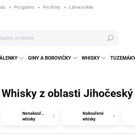
nás
Pro gastro
Pro firmy
Láhve a etikety na míru
Věrnos
Hledat
ÁLENKY
GINY A BOROVIČKY
WHISKY
TUZEMÁKY
Whisky z oblasti Jihočeský
Nenakouřené
Nakouřené
whisky
whisky