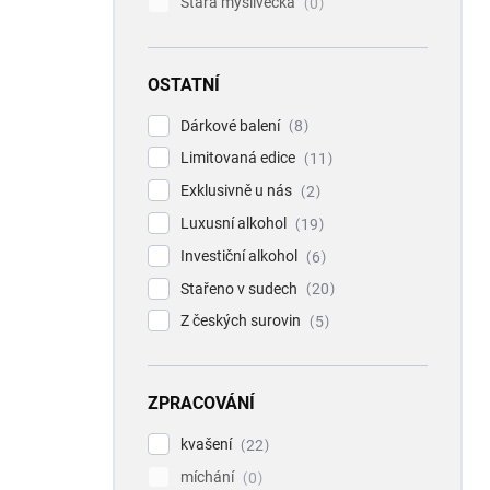
Stará myslivecká
0
OSTATNÍ
Dárkové balení
8
Limitovaná edice
11
Exklusivně u nás
2
Luxusní alkohol
19
Investiční alkohol
6
Stařeno v sudech
20
Z českých surovin
5
ZPRACOVÁNÍ
kvašení
22
míchání
0