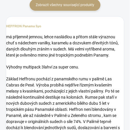
Zobrazit všechny související produkty
HEFFRON Panama 5yo
má příjemně jemnou, lehce nasládlou a přitom stále výraznou
chuť s nádechem vanilky, karamelu a dozvukem dřevitých tónů,
daných dlouhým zráním v sudech. Má velmi vytříbené aroma,
které je ovlivněno mimo jiné tropickým podnebím Panamy.
Výhodny multipack 3lahví za super cenu.
Základ Heffronu pochází z panamského rumu v palírně Las
Cabras de Pesé. Výroba probíhá nejdříve řízeným kvašením
melasy s kvasinkami, pocházející z jejich vlastní palírny. Po té se
následně kontinuálně destiluje na kolonách. Rumse pak staří v
nových dubových sudech z amerického bílého dubu 5 let v
tropickém pásu Panamské oblasti. Heffron není blendovány v
Panamě, ale až následně v Palírně u Zeleného stromu , kam se
dopravuje v originálních sudech o síle 74%. V Palírně teprvě
dochází k blendování jednotlivých sudů, doslazování a barvení s