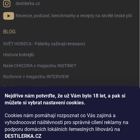
destilerka.cz
Recenze, podcast, benchmarky a recepty na skvělé české pití
BLOG
SVĚT HORECA - Pálenky zažívají renesanci
Historie koktejlů
Naše CHICORA v magazínu INSTINKT
Rozhovor v magazínu INTERVIEW
Bourbon, americká krása.
Nejdříve nám potvrďte, že už Vám bylo 18 let, a pak si
Napsali v TÝDNU o naší práci
můžete si vybrat nastavení cookies.
Když ovoce dostane druhý život
Cookies nám pomáhají rozpoznat co Vás zajímá a
Rozhovor s DESTILERKA.CZ v magazínu DRINKING-CAT
vyhodnocovat náštěvnosti pro správné cílení reklamy na
podporu domácích lokálních řemeslných lihovárů na
Jak vybrat dárek na Vánoce
DESTILERKA.CZ