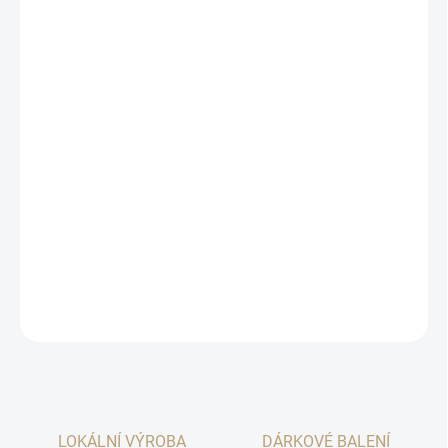
Množstevní sleva
1 ks
819 Kč
/ ks
2 a více ks = sleva 5 %
778 Kč
/ ks
Ušetříte
0 Kč
−
+
Přidat do košíku
Výhodny multipack 3 lahví za super cenu.
DETAILNÍ INFORMACE
ZEPTAT SE
HLÍDAT
LOKÁLNÍ VÝROBA
DÁRKOVÉ BALENÍ