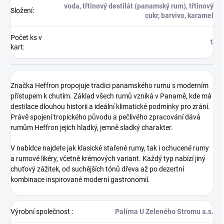
voda, třtinový destilát (panamský rum), třtinový
Složení
:
cukr, barvivo, karamel
Počet ks v
1
kart
:
Značka
Heffron
propojuje tradici panamského rumu s moderním
přístupem k chutím. Základ všech rumů vzniká v Panamě, kde má
destilace dlouhou historii a ideální klimatické podmínky pro zrání.
Právě spojení tropického původu a pečlivého zpracování dává
rumům Heffron jejich hladký, jemně sladký charakter.
V nabídce najdete jak klasické stařené rumy, tak i ochucené rumy
a rumové likéry, včetně krémových variant. Každý typ nabízí jiný
chuťový zážitek, od suchějších tónů dřeva až po dezertní
kombinace inspirované moderní gastronomií.
Výrobní společnost
:
Palírna U Zeleného Stromu a.s.