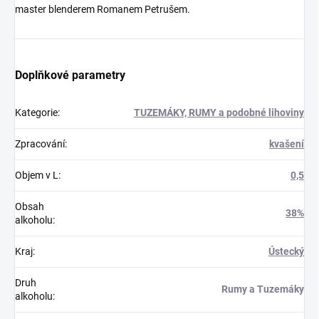
master blenderem Romanem Petrušem.
Doplňkové parametry
Kategorie
:
TUZEMÁKY, RUMY a podobné lihoviny
Zpracování
:
kvašení
Objem v L
:
0,5
Obsah
38%
alkoholu
:
Kraj
:
Ústecký
Druh
Rumy a Tuzemáky
alkoholu
: