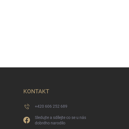
KONTAKT
+420 606 252 689
Sledujte a sdílejte co se u nás
dobrého narodilo