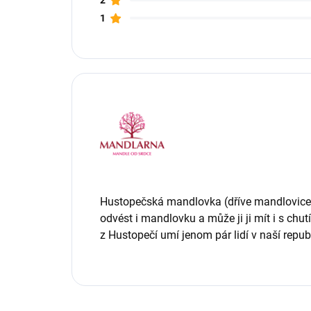
2
1
V
ý
p
i
s
h
o
Hustopečská mandlovka (dříve mandlovice) 
odvést i mandlovku a může ji ji mít i s chu
d
z Hustopečí umí jenom pár lidí v naší repub
n
o
c