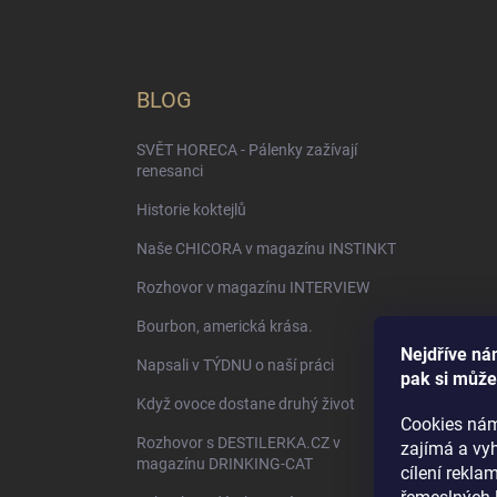
BLOG
SVĚT HORECA - Pálenky zažívají
renesanci
Historie koktejlů
Naše CHICORA v magazínu INSTINKT
Rozhovor v magazínu INTERVIEW
Bourbon, americká krása.
Nejdříve nám
Napsali v TÝDNU o naší práci
pak si může
Když ovoce dostane druhý život
Cookies nám
Rozhovor s DESTILERKA.CZ v
zajímá a vy
magazínu DRINKING-CAT
cílení rekl