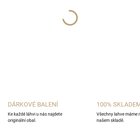
−
+
Mandlový sirup s příchutí m
dle originální receptury v ČR.
DETAILNÍ INFORMACE
ZEPTAT SE
HLÍDAT
DÁRKOVÉ BALENÍ
100% SKLADE
Ke každé láhvi u nás najdete
Všechny lahve máme 
originální obal.
našem skladě.