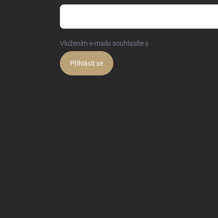
Vložením e-mailu souhlasíte s
podmínkami ochrany o
Přihlásit se