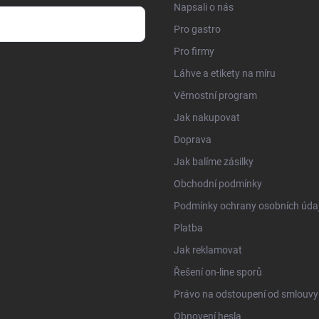
Napsali o nás
Pro gastro
Pro firmy
sobních údajů
Láhve a etikety na míru
Věrnostní program
Jak nakupovat
Doprava
Jak balíme zásilky
Obchodní podmínky
Podmínky ochrany osobních úda
Platba
Jak reklamovat
Řešení on-line sporů
Právo na odstoupení od smlouvy
Obnovení hesla