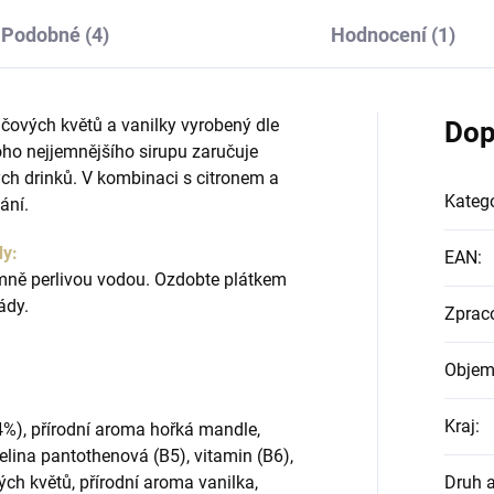
Podobné (4)
Hodnocení (1)
čových květů a vanilky vyrobený dle
Dop
toho nejjemnějšího sirupu zaručuje
ch drinků. V kombinaci s citronem a
Katego
ání.
dy:
EAN
:
emně perlivou vodou. Ozdobte plátkem
ády.
Zprac
Objem
Kraj
:
,4%), přírodní aroma hořká mandle,
elina pantothenová (B5), vitamin (B6),
ých květů, přírodní aroma vanilka,
Druh 