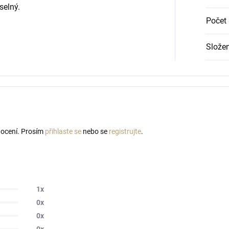
selný.
Počet 
Složen
nocení. Prosím
přihlaste se
nebo se
registrujte
.
1x
0x
0x
0x