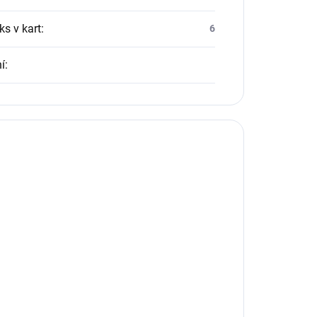
ks v kart
:
6
í
: