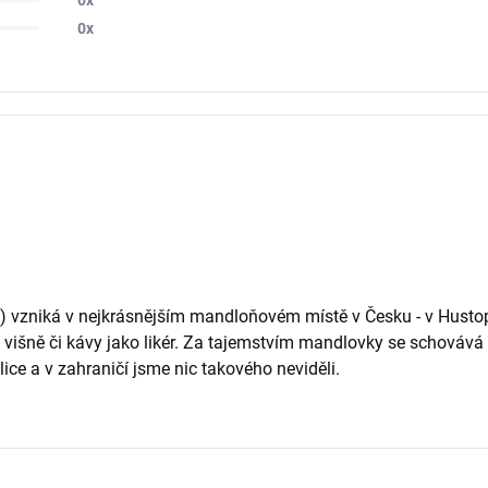
0x
vzniká v nejkrásnějším mandloňovém místě v Česku - v Hustope
tí višně či kávy jako likér. Za tajemstvím mandlovky se schovává
lice a v zahraničí jsme nic takového neviděli.