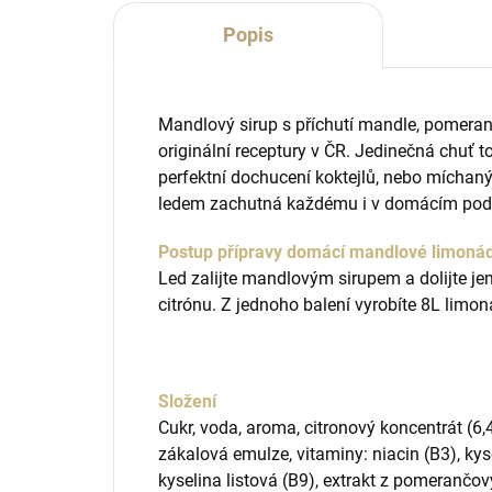
Popis
Mandlový sirup s příchutí mandle, pomeran
originální receptury v ČR. Jedinečná chuť 
perfektní dochucení koktejlů, nebo míchaný
ledem zachutná každému i v domácím pod
Postup přípravy domácí mandlové limoná
Led zalijte mandlovým sirupem a dolijte j
citrónu. Z jednoho balení vyrobíte 8L limon
Složení
Cukr, voda, aroma, citronový koncentrát (6
zákalová emulze, vitaminy: niacin (B3), kys
kyselina listová (B9), extrakt z pomerančov