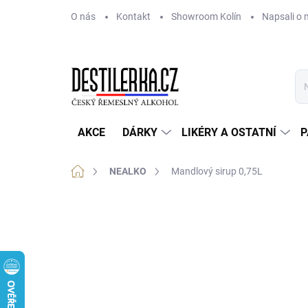
Přejít
O nás
Kontakt
Showroom Kolín
Napsali o 
na
obsah
AKCE
DÁRKY
LIKÉRY A OSTATNÍ
P
Domů
NEALKO
Mandlový sirup 0,75L
1 hodnocení
Podrobnosti hodnocení
Z