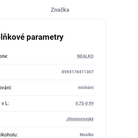
Značka
lňkové parametry
rie
:
NEALKO
8594178411307
ování
:
míchání
 v L
:
0,75-0,99
Jihomoravský
alkoholu
:
Nealko