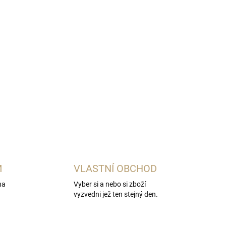
Přidat do košíku
andle, pomerančových květů a vanilky vyrobený
M
VLASTNÍ OBCHOD
na
Vyber si a nebo si zboží
vyzvedni jež ten stejný den.