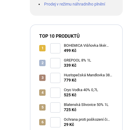
Prodej v režimu náhradního plnění
TOP 10 PRODUKTŮ
BOHEMICA Višňovka likér
25% 0,7L
499 Kč
GREPOOL 8% 1L
339 Kč
Hustopečská Mandlovka 38%
1L
779 Kč
Cryo Vodka 40% 0,7L
525 Kč
Blatenská Slivovice 50% 1L
725 Kč
Ochrana proti poškození či
ztrátě
29 Kč