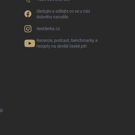
Sledujte a sdílejte co se u nás
dobrého narodilo
destilerka.cz
Recenze, podcast, benchmarky a
recepty na skvělé české pití
jů