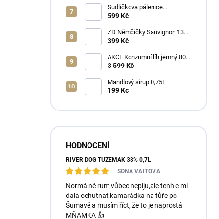
Sudličkova pálenice
Ořechovka 30% 0,7L
599 Kč
ZD Němčičky Sauvignon 13%
2025 Bag in Box 3L - suché
399 Kč
AKCE Konzumní líh jemný 80%
min 6x1L
3 599 Kč
Mandlový sirup 0,75L
199 Kč
HODNOCENÍ
RIVER DOG TUZEMÁK 38% 0,7L
SOŇA VAITOVÁ
Normálně rum vůbec nepiju,ale tenhle mi
dala ochutnat kamarádka na tůře po
Šumavě a musím říct, že to je naprostá
MŇAMKA 👍