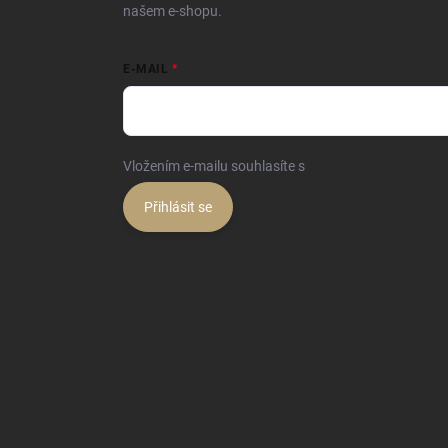
našem e-shopu.
E-MAIL
Vložením e-mailu souhlasíte s
podmínkami ochrany o
Přihlásit se