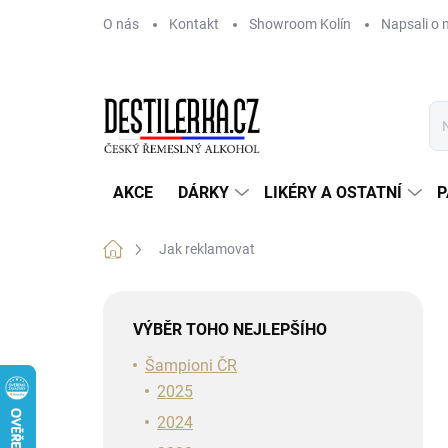
Přejít
O nás
Kontakt
Showroom Kolín
Napsali o 
na
obsah
AKCE
DÁRKY
LIKÉRY A OSTATNÍ
P
Domů
Jak reklamovat
P
o
VÝBĚR TOHO NEJLEPŠÍHO
s
t
Šampioni ČR
r
2025
a
2024
n