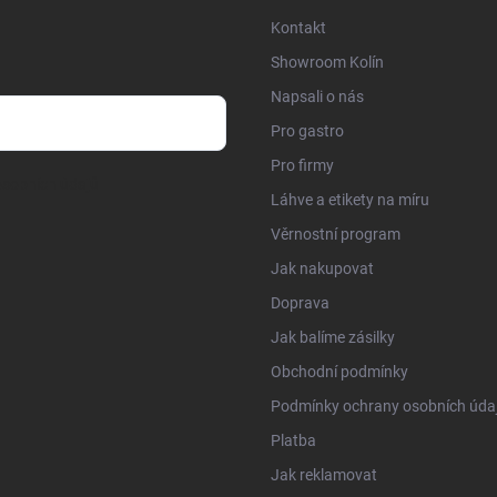
Kontakt
Showroom Kolín
Napsali o nás
Pro gastro
Pro firmy
sobních údajů
Láhve a etikety na míru
Věrnostní program
Jak nakupovat
Doprava
Jak balíme zásilky
Obchodní podmínky
Podmínky ochrany osobních úda
Platba
Jak reklamovat