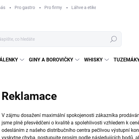
nás
Pro gastro
Pro firmy
Láhve a etikety na míru
Věrnos
Hledat
ÁLENKY
GINY A BOROVIČKY
WHISKY
TUZEMÁKY
Reklamace
V zájmu dosažení maximální spokojenosti zákazníka prodáváme 
jsme plně přesvědčeni o kvalitě a spolehlivosti vzhledem k cen
odesláním z našeho distribučního centra pečlivou výstupní kon
vyskytne chyba, postupujte prosím podle následujících bodů, 