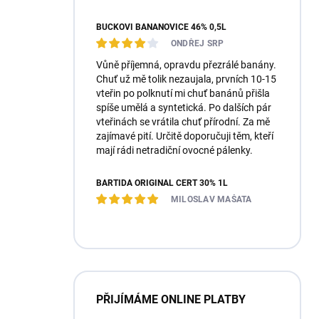
BUČKOVI BANÁNOVICE 46% 0,5L
ONDŘEJ SRP
Vůně příjemná, opravdu přezrálé banány.
Chuť už mě tolik nezaujala, prvních 10-15
vteřin po polknutí mi chuť banánů přišla
spíše umělá a syntetická. Po dalších pár
vteřinách se vrátila chuť přírodní. Za mě
zajímavé pití. Určitě doporučuji těm, kteří
mají rádi netradiční ovocné pálenky.
BARTIDA ORIGINÁL ČERT 30% 1L
MILOSLAV MAŠATA
PŘIJÍMÁME ONLINE PLATBY