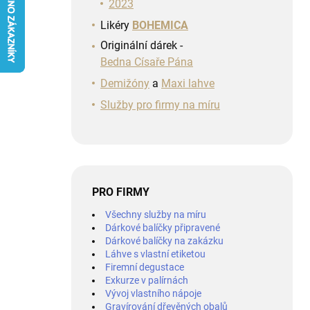
n
2023
í
Likéry
BOHEMICA
p
Originální dárek -
a
Bedna Císaře Pána
n
e
Demižóny
a
Maxi lahve
l
Služby pro firmy na míru
PRO FIRMY
Všechny služby na míru
Dárkové balíčky připravené
Dárkové balíčky na zakázku
Láhve s vlastní etiketou
Firemní degustace
Exkurze v palírnách
Vývoj vlastního nápoje
Gravírování dřevěných obalů