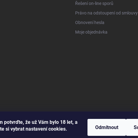
Řešení on-line sporů
Právo na odstoupení od smlouvy
Obnovení hesla
Moje objednávka
 potvrďte, že už Vám bylo 18 let, a
Odmítnout
S
te si vybrat nastavení cookies.