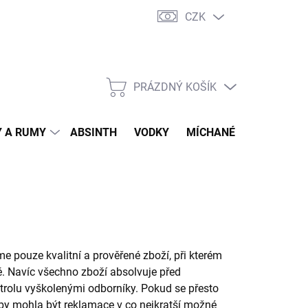
CZK
tní program
Jak nakupovat
Doprava
Jak balíme zásilky
PRÁZDNÝ KOŠÍK
NÁKUPNÍ
KOŠÍK
 A RUMY
ABSINTH
VODKY
MÍCHANÉ DRINKY
O
pouze kvalitní a prověřené zboží, při kterém
ě. Navíc všechno zboží absolvuje před
trolu vyškolenými odborníky. Pokud se přesto
aby mohla být reklamace v co nejkratší možné