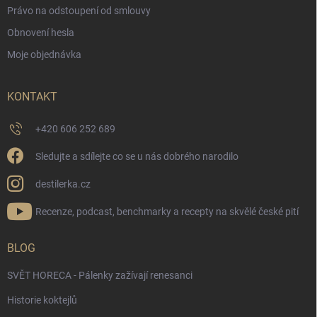
Právo na odstoupení od smlouvy
Obnovení hesla
Moje objednávka
KONTAKT
+420 606 252 689
Sledujte a sdílejte co se u nás dobrého narodilo
destilerka.cz
Recenze, podcast, benchmarky a recepty na skvělé české pití
BLOG
SVĚT HORECA - Pálenky zažívají renesanci
Historie koktejlů