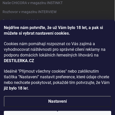
Naše CHICORA v magazínu INSTINKT
Rozhovor v magazínu INTERVIEW
Bourbon, americká krása.
Nejdříve nám potvrďte, že už Vám bylo 18 let, a pak si
Napsali v TÝDNU o naší práci
můžete si vybrat nastavení cookies.
Když ovoce dostane druhý život
Cookies nám pomáhají rozpoznat co Vás zajímá a
Rozhovor s DESTILERKA.CZ v magazínu DRINKING-CAT
vyhodnocovat náštěvnosti pro správné cílení reklamy na
podporu domácích lokálních řemeslných lihovárů na
Jak vybrat dárek na Vánoce
DESTILERKA.CZ
Rozhovor Destilerka.cz v magazínu Macchiato
Ideálně "Přijmout všechny cookies" nebo zakliknutím
tlačítka "Nastavení" nastavit preference, které údaje chcete
Archiv
nebo nechcete poskytovat, pokaždé tím potvrzujte, že Vám
již bylo 18 le
t.
Nastavení
Copyright 2026
DESTILERKA.CZ
. Všechna práva vyhrazena.
Upravit