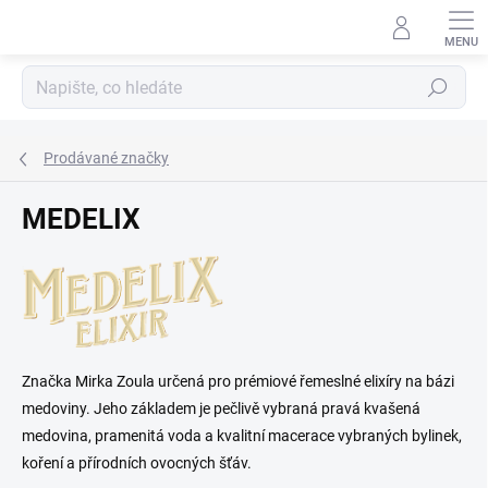
Přejít
na
obsah
Hledat
Prodávané značky
MEDELIX
Značka Mirka Zoula určená pro prémiové řemeslné elixíry na bázi
medoviny. Jeho základem je pečlivě vybraná pravá kvašená
medovina, pramenitá voda a kvalitní macerace vybraných bylinek,
koření a přírodních ovocných šťáv.