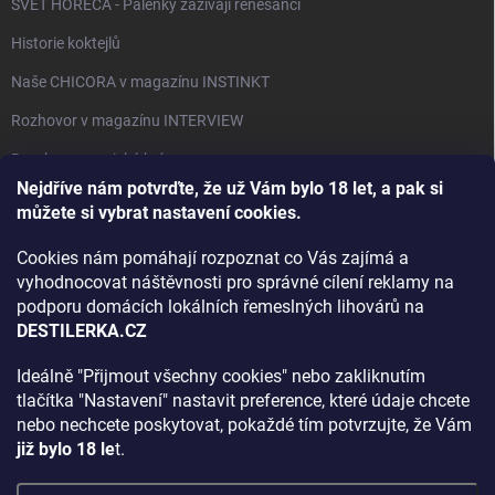
SVĚT HORECA - Pálenky zažívají renesanci
Historie koktejlů
Naše CHICORA v magazínu INSTINKT
Rozhovor v magazínu INTERVIEW
Bourbon, americká krása.
Nejdříve nám potvrďte, že už Vám bylo 18 let, a pak si
Napsali v TÝDNU o naší práci
můžete si vybrat nastavení cookies.
Když ovoce dostane druhý život
Cookies nám pomáhají rozpoznat co Vás zajímá a
Rozhovor s DESTILERKA.CZ v magazínu DRINKING-CAT
vyhodnocovat náštěvnosti pro správné cílení reklamy na
podporu domácích lokálních řemeslných lihovárů na
Jak vybrat dárek na Vánoce
DESTILERKA.CZ
Rozhovor Destilerka.cz v magazínu Macchiato
Ideálně "Přijmout všechny cookies" nebo zakliknutím
tlačítka "Nastavení" nastavit preference, které údaje chcete
Archiv
nebo nechcete poskytovat, pokaždé tím potvrzujte, že Vám
již bylo 18 le
t.