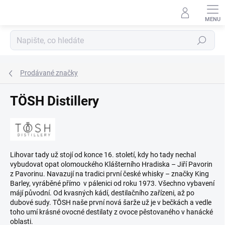
Přejít
na
obsah
Hledat
Prodávané značky
TÖSH Distillery
Lihovar tady už stojí od konce 16. století, kdy ho tady nechal
vybudovat opat olomouckého Klášterního Hradiska – Jiří Pavorin
z Pavorinu. Navazují na tradici první české whisky – značky King
Barley, vyráběné přímo v pálenici od roku 1973. Všechno vybavení
májí původní. Od kvasných kádí, destilačního zařízeni, až po
dubové sudy. TŌSH naše první nová šarže už je v bečkách a vedle
toho umí krásné ovocné destilaty z ovoce pěstovaného v hanácké
oblasti.