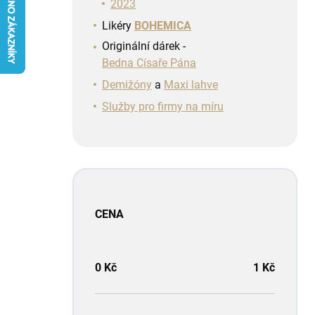
n
2023
í
Likéry
BOHEMICA
p
Originální dárek -
a
Bedna Císaře Pána
n
e
Demižóny
a
Maxi lahve
l
Služby pro firmy na míru
CENA
0
Kč
1
Kč