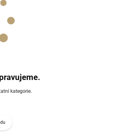
ipravujeme.
atní kategorie.
odu