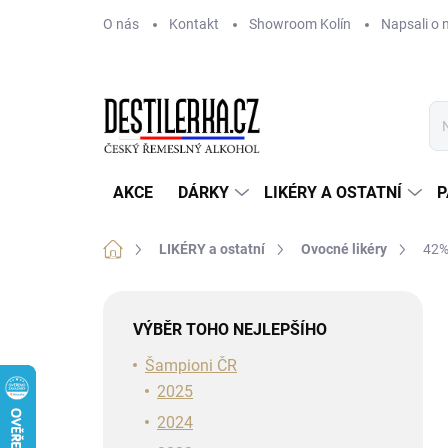
Přejít
O nás
Kontakt
Showroom Kolín
Napsali o 
na
obsah
AKCE
DÁRKY
LIKÉRY A OSTATNÍ
P
Domů
LIKÉRY a ostatní
Ovocné likéry
42%
P
o
VÝBĚR TOHO NEJLEPŠÍHO
s
t
Šampioni ČR
r
2025
a
2024
n