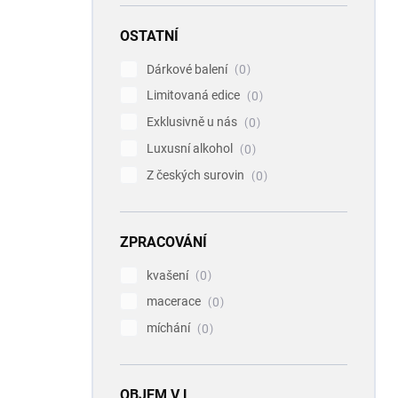
OSTATNÍ
Dárkové balení
0
Limitovaná edice
0
Exklusivně u nás
0
Luxusní alkohol
0
Z českých surovin
0
ZPRACOVÁNÍ
kvašení
0
macerace
0
míchání
0
OBJEM V L