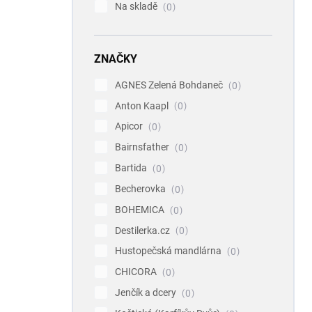
Na skladě
0
ZNAČKY
AGNES Zelená Bohdaneč
0
Anton Kaapl
0
Apicor
0
Bairnsfather
0
Bartida
0
Becherovka
0
BOHEMICA
0
Destilerka.cz
0
Hustopečská mandlárna
0
CHICORA
0
Jenčík a dcery
0