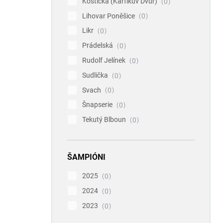
Koštická (Karfíkův Dvůr)
0
Lihovar Poněšice
0
Likr
0
Prádelská
0
Rudolf Jelínek
0
Sudlička
0
Svach
0
Šnapserie
0
Tekutý Blboun
0
ŠAMPIÓNI
2025
0
2024
0
2023
0