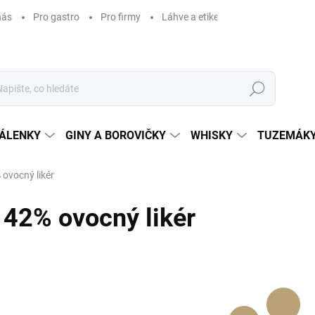
nás
Pro gastro
Pro firmy
Láhve a etikety na míru
Věrnos
Hledat
ÁLENKY
GINY A BOROVIČKY
WHISKY
TUZEMÁKY
 ovocný likér
42% ovocný likér