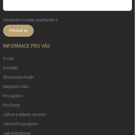
Vložením e-mailu souhlasíte s
podmínkami ochrany osobních údajů
Přihlásit se
INFORMACE PRO VÁS
O nás
Kontakt
Showroom Kolín
Napsali o nás
Pro gastro
Pro firmy
Láhve a etikety na míru
Věrnostní program
Jak nakupovat