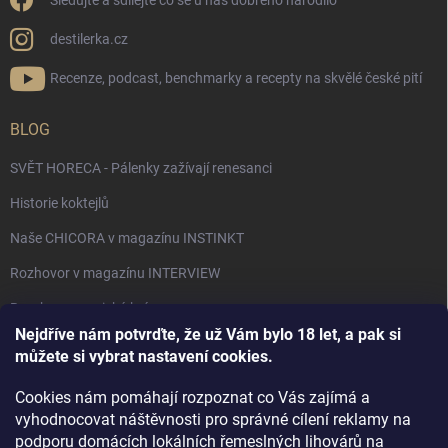
Sledujte a sdílejte co se u nás dobrého narodilo
destilerka.cz
Recenze, podcast, benchmarky a recepty na skvělé české pití
BLOG
SVĚT HORECA - Pálenky zažívají renesanci
Historie koktejlů
Naše CHICORA v magazínu INSTINKT
Rozhovor v magazínu INTERVIEW
Bourbon, americká krása.
Nejdříve nám potvrďte, že už Vám bylo 18 let, a pak si
Napsali v TÝDNU o naší práci
můžete si vybrat nastavení cookies.
Když ovoce dostane druhý život
Cookies nám pomáhají rozpoznat co Vás zajímá a
Rozhovor s DESTILERKA.CZ v magazínu DRINKING-CAT
vyhodnocovat náštěvnosti pro správné cílení reklamy na
podporu domácích lokálních řemeslných lihovárů na