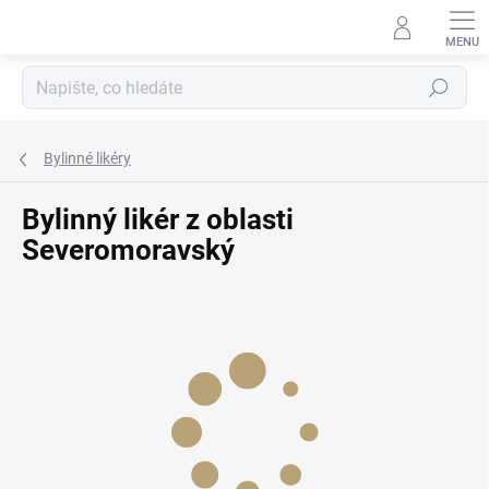
Přejít
na
obsah
Hledat
Bylinné likéry
Bylinný likér z oblasti
Severomoravský