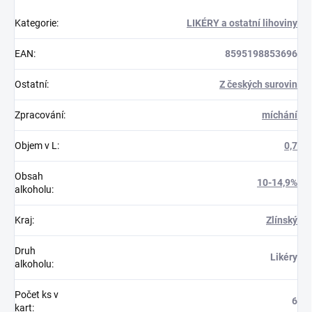
Kategorie
:
LIKÉRY a ostatní lihoviny
EAN
:
8595198853696
Ostatní
:
Z českých surovin
Zpracování
:
míchání
Objem v L
:
0,7
Obsah
10-14,9%
alkoholu
:
Kraj
:
Zlínský
Druh
Likéry
alkoholu
:
Počet ks v
6
kart
: