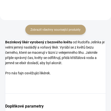
Zobrazit všechny související produkty
Bezinkový likér vyrobený z bezového květu
od Rudolfa Jelínka je
velmi jemný nasládlý a voňavý likér. Vyrábí se z květů bezu
černého, které se macerují v lázní z velejemného lihu. Jakmile
přijde správný čas, květy se odfiltrují, přidá křišťálová voda a
jemně se elixír dosladí, aby byl akorát.
Pro nás fajn osvěžující likérek.
Doplňkové parametry