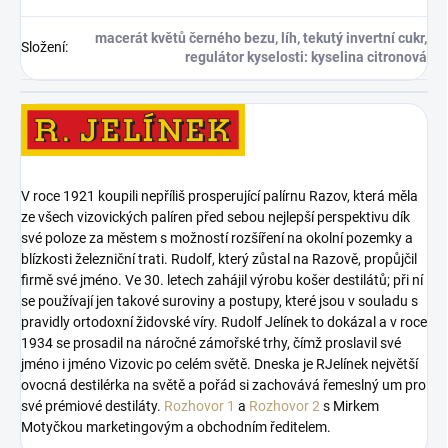
macerát květů černého bezu, líh, tekutý invertní cukr,
Složení
:
regulátor kyselosti: kyselina citronová
V roce 1921 koupili nepříliš prosperující palírnu Razov, která měla
ze všech vizovických palíren před sebou nejlepší perspektivu dík
své poloze za městem s možností rozšíření na okolní pozemky a
blízkosti železniční trati. Rudolf, který zůstal na Razově, propůjčil
firmě své jméno. Ve 30. letech zahájil výrobu košer destilátů; při ní
se používají jen takové suroviny a postupy, které jsou v souladu s
pravidly ortodoxní židovské víry. Rudolf Jelínek to dokázal a v roce
1934 se prosadil na náročné zámořské trhy, čímž proslavil své
jméno i jméno Vizovic po celém světě. Dneska je RJelínek největší
ovocná destilérka na světě a pořád si zachovává řemeslný um pro
své prémiové destiláty.
Rozhovor 1
a
Rozhovor 2
s Mirkem
Motyčkou marketingovým a obchodním ředitelem.