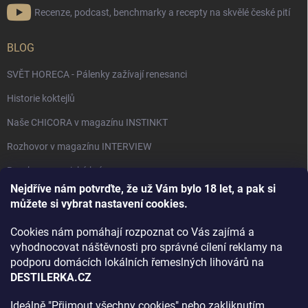
Recenze, podcast, benchmarky a recepty na skvělé české pití
BLOG
SVĚT HORECA - Pálenky zažívají renesanci
Historie koktejlů
Naše CHICORA v magazínu INSTINKT
Rozhovor v magazínu INTERVIEW
Bourbon, americká krása.
Nejdříve nám potvrďte, že už Vám bylo 18 let, a pak si
Napsali v TÝDNU o naší práci
můžete si vybrat nastavení cookies.
Když ovoce dostane druhý život
Cookies nám pomáhají rozpoznat co Vás zajímá a
Rozhovor s DESTILERKA.CZ v magazínu DRINKING-CAT
vyhodnocovat náštěvnosti pro správné cílení reklamy na
podporu domácích lokálních řemeslných lihovárů na
Jak vybrat dárek na Vánoce
DESTILERKA.CZ
Rozhovor Destilerka.cz v magazínu Macchiato
Ideálně "Přijmout všechny cookies" nebo zakliknutím