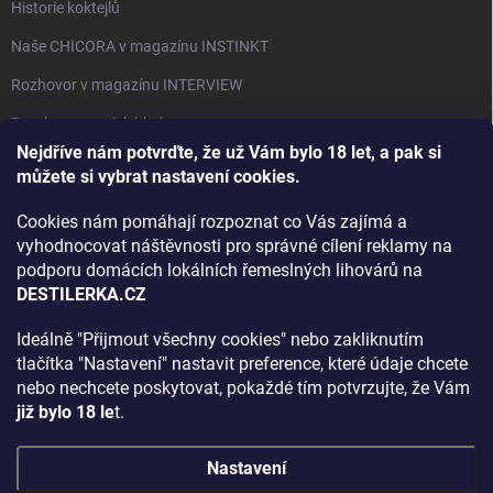
Historie koktejlů
Naše CHICORA v magazínu INSTINKT
Rozhovor v magazínu INTERVIEW
Bourbon, americká krása.
Nejdříve nám potvrďte, že už Vám bylo 18 let, a pak si
Napsali v TÝDNU o naší práci
můžete si vybrat nastavení cookies.
Když ovoce dostane druhý život
Cookies nám pomáhají rozpoznat co Vás zajímá a
Rozhovor s DESTILERKA.CZ v magazínu DRINKING-CAT
vyhodnocovat náštěvnosti pro správné cílení reklamy na
podporu domácích lokálních řemeslných lihovárů na
Jak vybrat dárek na Vánoce
DESTILERKA.CZ
Rozhovor Destilerka.cz v magazínu Macchiato
Ideálně "Přijmout všechny cookies" nebo zakliknutím
tlačítka "Nastavení" nastavit preference, které údaje chcete
Archiv
nebo nechcete poskytovat, pokaždé tím potvrzujte, že Vám
již bylo 18 le
t.
Nastavení