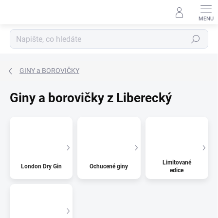
Přejít
na
obsah
Hledat
GINY a BOROVIČKY
Giny a borovičky z Liberecký
Limitované
London Dry Gin
Ochucené giny
edice