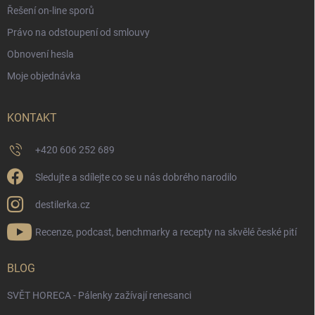
Řešení on-line sporů
Právo na odstoupení od smlouvy
Obnovení hesla
Moje objednávka
KONTAKT
+420 606 252 689
Sledujte a sdílejte co se u nás dobrého narodilo
destilerka.cz
Recenze, podcast, benchmarky a recepty na skvělé české pití
BLOG
SVĚT HORECA - Pálenky zažívají renesanci