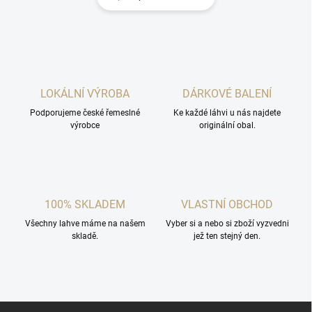
LOKÁLNÍ VÝROBA
DÁRKOVÉ BALENÍ
Podporujeme české řemeslné
Ke každé láhvi u nás najdete
výrobce
originální obal.
100% SKLADEM
VLASTNÍ OBCHOD
Všechny lahve máme na našem
Vyber si a nebo si zboží vyzvedni
skladě.
jež ten stejný den.
Z