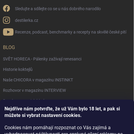
Sledujte a sdílejte co se u nás dobrého narodilo
destilerka.cz
Recenze, podcast, benchmarky a recepty na skvělé české pití
BLOG
SVĚT HORECA - Pálenky zažívají renesanci
Historie koktejlů
Naše CHICORA v magazínu INSTINKT
Rozhovor v magazínu INTERVIEW
Bourbon, americká krása.
Nejdříve nám potvrďte, že už Vám bylo 18 let, a pak si
Napsali v TÝDNU o naší práci
můžete si vybrat nastavení cookies.
Když ovoce dostane druhý život
Cookies nám pomáhají rozpoznat co Vás zajímá a
Rozhovor s DESTILERKA.CZ v magazínu DRINKING-CAT