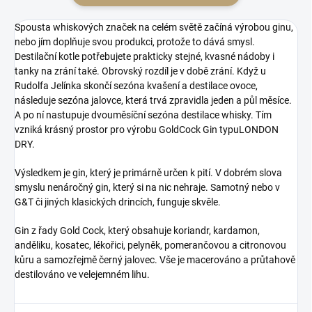
Spousta whiskových značek na celém světě začíná výrobou ginu,
nebo jím doplňuje svou produkci, protože to dává smysl.
Destilační kotle potřebujete prakticky stejné, kvasné nádoby i
tanky na zrání také. Obrovský rozdíl je v době zrání. Když u
Rudolfa Jelínka skončí sezóna kvašení a destilace ovoce,
následuje sezóna jalovce, která trvá zpravidla jeden a půl měsíce.
A po ní nastupuje dvouměsíční sezóna destilace whisky. Tím
vzniká krásný prostor pro výrobu GoldCock Gin typuLONDON
DRY.
Výsledkem je gin, který je primárně určen k pití. V dobrém slova
smyslu nenáročný gin, který si na nic nehraje. Samotný nebo v
G&T či jiných klasických drincích, funguje skvěle.
Gin z řady Gold Cock, který obsahuje koriandr, kardamon,
anděliku, kosatec, lékořici, pelyněk, pomerančovou a citronovou
kůru a samozřejmě černý jalovec. Vše je macerováno a průtahově
destilováno ve velejemném lihu.