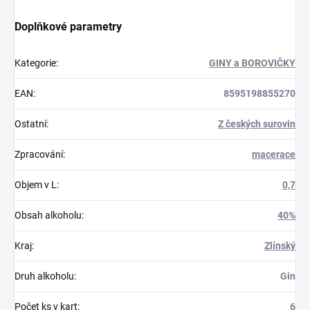
Doplňkové parametry
Kategorie
:
GINY a BOROVIČKY
EAN
:
8595198855270
Ostatní
:
Z českých surovin
Zpracování
:
macerace
Objem v L
:
0,7
Obsah alkoholu
:
40%
Kraj
:
Zlínský
Druh alkoholu
:
Gin
Počet ks v kart
:
6