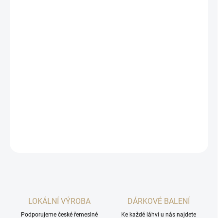
1 ks
479 Kč
/ ks
2 a více ks = sleva 5 %
455 Kč
/ ks
Ušetříte
0 Kč
−
+
Přidat do košíku
V dobrém slova smyslu nenáročný gin, který si na nic nehraje.
DETAILNÍ INFORMACE
ZEPTAT SE
HLÍDAT
LOKÁLNÍ VÝROBA
DÁRKOVÉ BALENÍ
Podporujeme české řemeslné
Ke každé láhvi u nás najdete