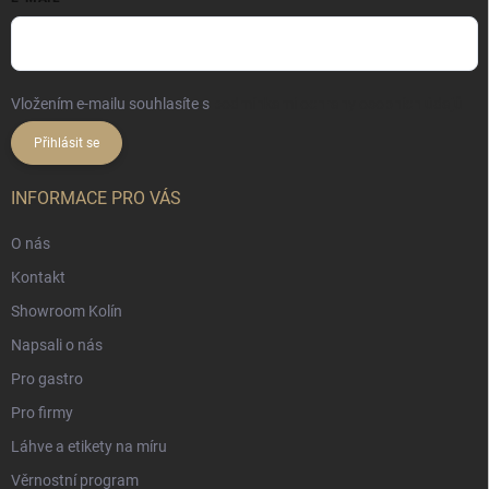
Vložením e-mailu souhlasíte s
podmínkami ochrany osobních údajů
Přihlásit se
INFORMACE PRO VÁS
O nás
Kontakt
Showroom Kolín
Napsali o nás
Pro gastro
Pro firmy
Láhve a etikety na míru
Věrnostní program