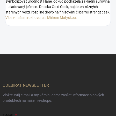
symbolizovat úrodnost Hané, odkud pocházela základní surovina
– sladovaný ječmen. Dneska Gold Cock, najdete v různých
stařených verzí, rozdílné dřevo na finišování či barrel strengt cask.
Více v našem rozhovoru s Mirkem Motyčkou.
Z
á
p
a
t
í
ODEBÍRAT NEWSLETTER
Vložte svůj e-mail a my vám budeme zasílat informace o nových
produktech na našem e-shopu.
E-MAIL