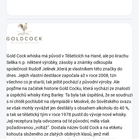
Gold Cock whiska má původ v Těšeticích na Hané, ale po krachu
Selika n.p. některé výrobky, zásoby a známky odkoupila
společnost Rudolf Jelínek ,která je vlastníkem této značky do
dnes. Jejich vlastní destilace započala až v roce 2008, tzn
všechno co je starší, tak ještě pochází z původní výroby. Ale
pojďme na začátek historie Gold Cocku, která vychází ze znalostí
a úspěchů whisky King Barley. Ta byla tak úspěšná, že se soudruzi
s ní chtěli pochlubit na olympiádě v Moskvě, do Sovětského svazu
se však mohly vyvážet jen destiláty s obsahem alkoholu do 40 %,
a tak se těšetický tým v roce 1978 pustil do vývoje nové whisky.
Její receptura byla odvozena od té původní, měla však
požadovanou „voltáž“. Dostala název Gold Cock a na etiketu
kohouta složeného ze zlatých obilných klasů, jenž měl