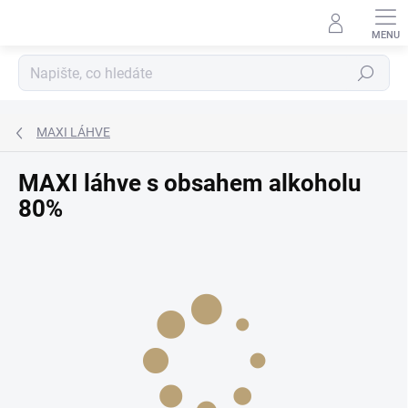
Přejít
na
obsah
Hledat
MAXI LÁHVE
MAXI láhve s obsahem alkoholu
80%