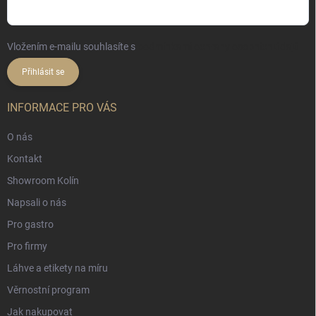
Vložením e-mailu souhlasíte s
podmínkami ochrany osobních údajů
Přihlásit se
INFORMACE PRO VÁS
O nás
Kontakt
Showroom Kolín
Napsali o nás
Pro gastro
Pro firmy
Láhve a etikety na míru
Věrnostní program
Jak nakupovat