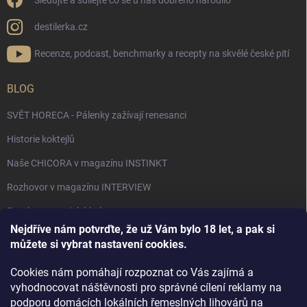
Sledujte a sdílejte co se u nás dobrého narodilo
destilerka.cz
Recenze, podcast, benchmarky a recepty na skvělé české pití
BLOG
SVĚT HORECA - Pálenky zažívají renesanci
Historie koktejlů
Naše CHICORA v magazínu INSTINKT
Rozhovor v magazínu INTERVIEW
Bourbon, americká krása.
Nejdříve nám potvrďte, že už Vám bylo 18 let, a pak si
Napsali v TÝDNU o naší práci
můžete si vybrat nastavení cookies.
Když ovoce dostane druhý život
Cookies nám pomáhají rozpoznat co Vás zajímá a
Rozhovor s DESTILERKA.CZ v magazínu DRINKING-CAT
vyhodnocovat náštěvnosti pro správné cílení reklamy na
podporu domácích lokálních řemeslných lihovárů na