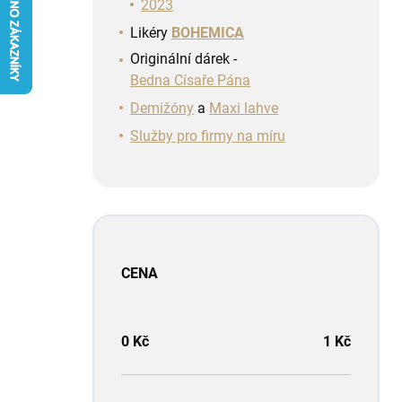
n
2023
í
Likéry
BOHEMICA
p
Originální dárek -
a
Bedna Císaře Pána
n
e
Demižóny
a
Maxi lahve
l
Služby pro firmy na míru
CENA
0
Kč
1
Kč