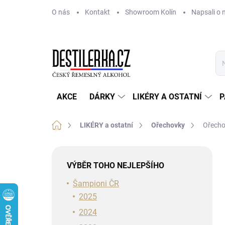
Přejít
O nás
Kontakt
Showroom Kolín
Napsali o 
na
obsah
AKCE
DÁRKY
LIKÉRY A OSTATNÍ
P
Domů
LIKÉRY a ostatní
Ořechovky
Ořecho
P
o
VÝBĚR TOHO NEJLEPŠÍHO
s
t
Šampioni ČR
r
2025
a
2024
n