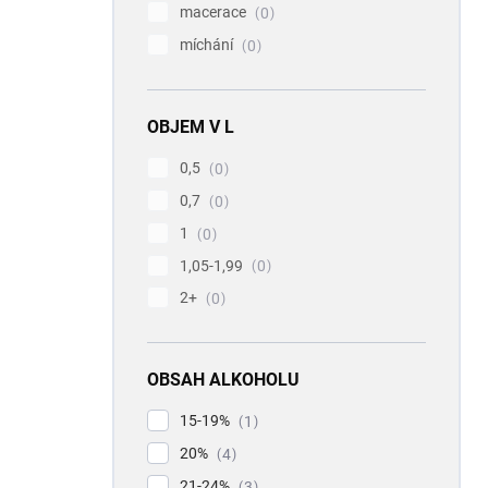
macerace
0
míchání
0
OBJEM V L
0,5
0
0,7
0
1
0
1,05-1,99
0
2+
0
OBSAH ALKOHOLU
15-19%
1
20%
4
21-24%
3