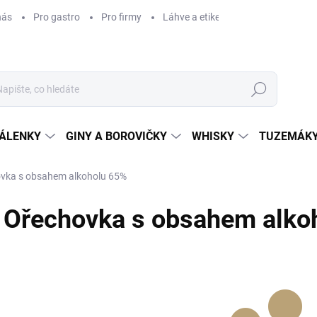
nás
Pro gastro
Pro firmy
Láhve a etikety na míru
Věrnos
Hledat
ÁLENKY
GINY A BOROVIČKY
WHISKY
TUZEMÁKY
vka s obsahem alkoholu 65%
Ořechovka s obsahem alko