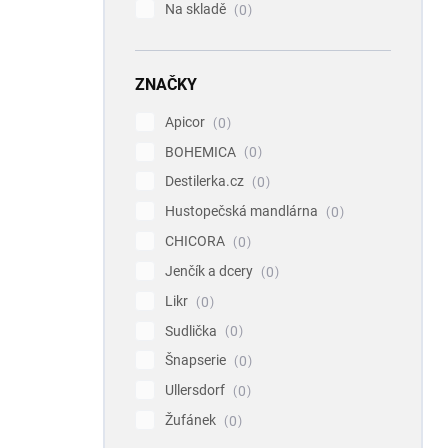
Na skladě
0
ZNAČKY
Apicor
0
BOHEMICA
0
Destilerka.cz
0
Hustopečská mandlárna
0
CHICORA
0
Jenčík a dcery
0
Likr
0
Sudlička
0
Šnapserie
0
Ullersdorf
0
Žufánek
0