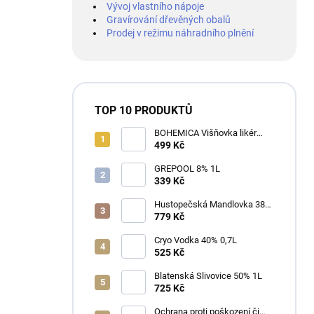
Vývoj vlastního nápoje
Gravírování dřevěných obalů
Prodej v režimu náhradního plnění
TOP 10 PRODUKTŮ
BOHEMICA Višňovka likér
25% 0,7L
499 Kč
GREPOOL 8% 1L
339 Kč
Hustopečská Mandlovka 38%
1L
779 Kč
Cryo Vodka 40% 0,7L
525 Kč
Blatenská Slivovice 50% 1L
725 Kč
Ochrana proti poškození či