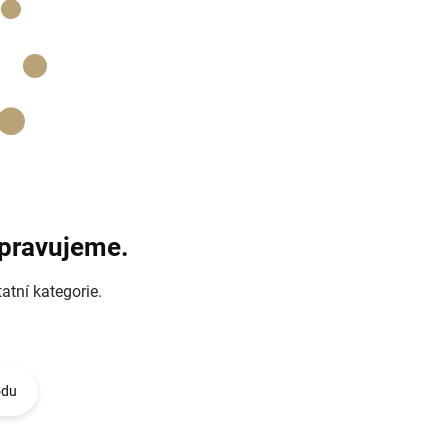
ipravujeme.
atní kategorie.
odu