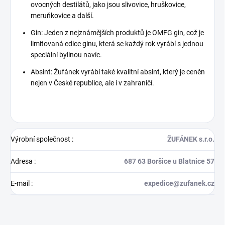
ovocných destilátů, jako jsou slivovice, hruškovice,
meruňkovice a další.
Gin: Jeden z nejznámějších produktů je OMFG gin, což je
limitovaná edice ginu, která se každý rok vyrábí s jednou
speciální bylinou navíc.
Absint: Žufánek vyrábí také kvalitní absint, který je ceněn
nejen v České republice, ale i v zahraničí.
Výrobní společnost
:
ŽUFÁNEK s.r.o.
Adresa
:
687 63 Boršice u Blatnice 57
E-mail
:
expedice@zufanek.cz