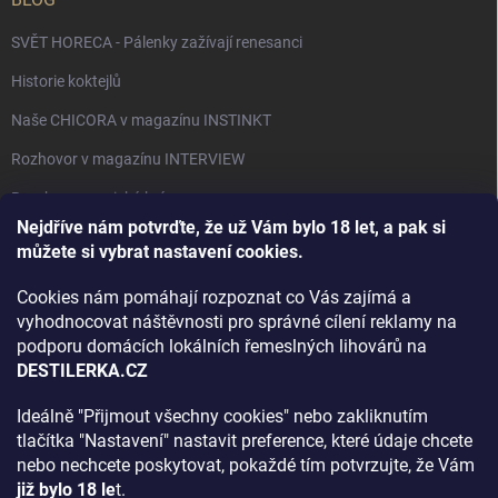
SVĚT HORECA - Pálenky zažívají renesanci
Historie koktejlů
Naše CHICORA v magazínu INSTINKT
Rozhovor v magazínu INTERVIEW
Bourbon, americká krása.
Nejdříve nám potvrďte, že už Vám bylo 18 let, a pak si
Napsali v TÝDNU o naší práci
můžete si vybrat nastavení cookies.
Když ovoce dostane druhý život
Cookies nám pomáhají rozpoznat co Vás zajímá a
Rozhovor s DESTILERKA.CZ v magazínu DRINKING-CAT
vyhodnocovat náštěvnosti pro správné cílení reklamy na
podporu domácích lokálních řemeslných lihovárů na
Jak vybrat dárek na Vánoce
DESTILERKA.CZ
Rozhovor Destilerka.cz v magazínu Macchiato
Ideálně "Přijmout všechny cookies" nebo zakliknutím
tlačítka "Nastavení" nastavit preference, které údaje chcete
Archiv
nebo nechcete poskytovat, pokaždé tím potvrzujte, že Vám
již bylo 18 le
t.