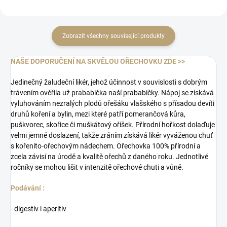
Zobrazit všechny související produkty
NAŠE DOPORUČENÍ NA SKVĚLOU OŘECHOVKU ZDE >>
Jedinečný žaludeční likér, jehož účinnost v souvislosti s dobrým
trávením ověřila už prababička naší prababičky. Nápoj se získává
vyluhováním nezralých plodů ořešáku vlašského s přísadou devíti
druhů koření a bylin, mezi které patří pomerančová kůra,
puškvorec, skořice či muškátový oříšek. Přírodní hořkost dolaďuje
velmi jemné doslazení, takže zráním získává likér vyváženou chuť
s kořenito-ořechovým nádechem. Ořechovka 100% přírodní a
zcela závisí na úrodě a kvalitě ořechů z daného roku. Jednotlivé
ročníky se mohou lišit v intenzitě ořechové chuti a vůně.
Podávání :
- digestiv i aperitiv