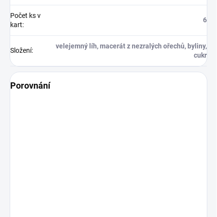
Počet ks v
6
kart
:
velejemný líh, macerát z nezralých ořechů, byliny,
Složení
:
cukr
Porovnání