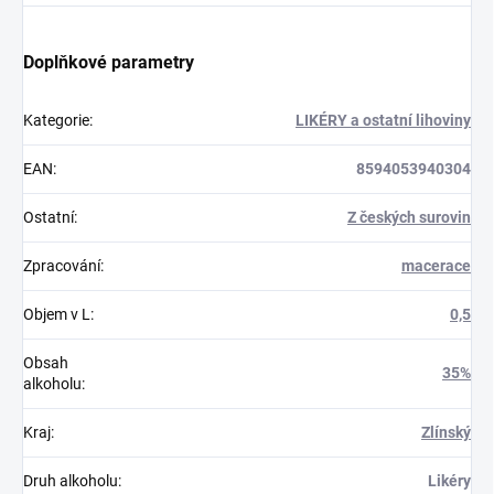
Doplňkové parametry
Kategorie
:
LIKÉRY a ostatní lihoviny
EAN
:
8594053940304
Ostatní
:
Z českých surovin
Zpracování
:
macerace
Objem v L
:
0,5
Obsah
35%
alkoholu
:
Kraj
:
Zlínský
Druh alkoholu
:
Likéry