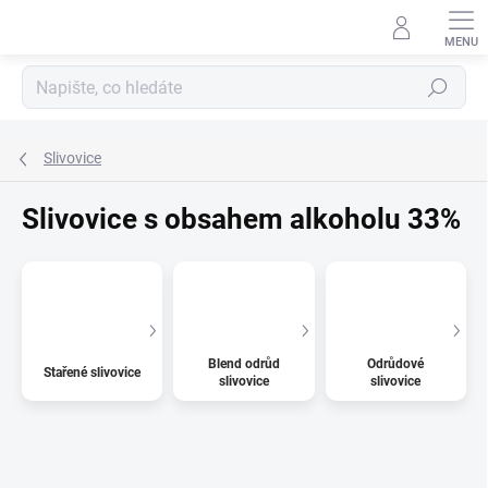
Přejít
na
obsah
Hledat
Slivovice
Slivovice s obsahem alkoholu 33%
Blend odrůd
Odrůdové
Stařené slivovice
slivovice
slivovice