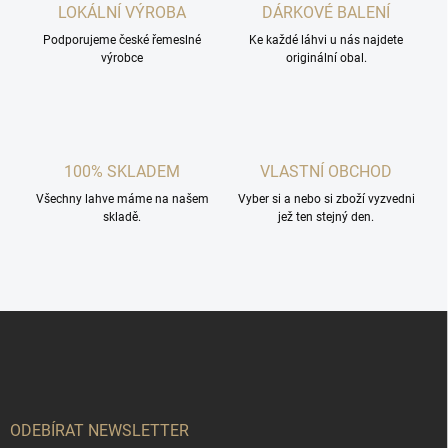
LOKÁLNÍ VÝROBA
DÁRKOVÉ BALENÍ
Podporujeme české řemeslné
Ke každé láhvi u nás najdete
výrobce
originální obal.
100% SKLADEM
VLASTNÍ OBCHOD
Všechny lahve máme na našem
Vyber si a nebo si zboží vyzvedni
skladě.
jež ten stejný den.
Z
á
p
a
t
í
ODEBÍRAT NEWSLETTER