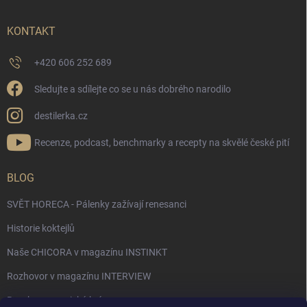
KONTAKT
+420 606 252 689
Sledujte a sdílejte co se u nás dobrého narodilo
destilerka.cz
Recenze, podcast, benchmarky a recepty na skvělé české pití
BLOG
SVĚT HORECA - Pálenky zažívají renesanci
Historie koktejlů
Naše CHICORA v magazínu INSTINKT
Rozhovor v magazínu INTERVIEW
Bourbon, americká krása.