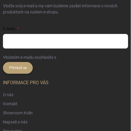
Vložte svůj e-mail a my vám budeme zasílat informace o nových
produktech na našem e-shopu.
E-MAIL
Vložením e-mailu souhlasíte s
podmínkami ochrany osobních údajů
Přihlásit se
INFORMACE PRO VÁS
O nás
Kontakt
Showroom Kolín
Napsali o nás
Pro gastro