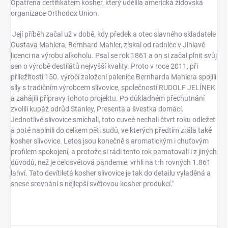
Opatřena certifikátem kosher, který udělila americká židovská
organizace Orthodox Union.
Její příběh začal už v době, kdy předek a otec slavného skladatele
Gustava Mahlera, Bernhard Mahler, získal od radnice v Jihlavě
licenci na výrobu alkoholu. Psal se rok 1861 a on si začal plnit svůj
sen o výrobě destilátů nejvyšší kvality. Proto v roce 2011, při
příležitosti 150. výročí založení pálenice Bernharda Mahlera spojili
síly s tradičním výrobcem slivovice, společností RUDOLF JELÍNEK
a zahájili přípravy tohoto projektu. Po důkladném přechutnání
zvolili kupáž odrůd Stanley, Presenta a švestka domácí.
Jednotlivé slivovice smíchali, toto cuveé nechali čtvrt roku odležet
a poté naplnili do celkem pěti sudů, ve kterých předtím zrála také
kosher slivovice. Letos jsou konečně s aromatickým i chuťovým
profilem spokojení, a protože si rádi tento rok pamatovali i z jiných
důvodů, než je celosvětová pandemie, vrhli na trh rovných 1.861
lahví. Tato devítiletá kosher slivovice je tak do detailu vyladěná a
snese srovnání s nejlepší světovou kosher produkcí."