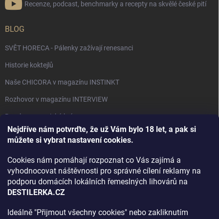
Recenze, podcast, benchmarky a recepty na skvělé české pití
BLOG
SVĚT HORECA - Pálenky zažívají renesanci
Historie koktejlů
Naše CHICORA v magazínu INSTINKT
Rozhovor v magazínu INTERVIEW
Bourbon, americká krása.
Nejdříve nám potvrďte, že už Vám bylo 18 let, a pak si
Napsali v TÝDNU o naší práci
můžete si vybrat nastavení cookies.
Když ovoce dostane druhý život
Cookies nám pomáhají rozpoznat co Vás zajímá a
Rozhovor s DESTILERKA.CZ v magazínu DRINKING-CAT
vyhodnocovat náštěvnosti pro správné cílení reklamy na
podporu domácích lokálních řemeslných lihovárů na
Jak vybrat dárek na Vánoce
DESTILERKA.CZ
Rozhovor Destilerka.cz v magazínu Macchiato
Ideálně "Přijmout všechny cookies" nebo zakliknutím