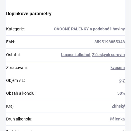
Doplňkové parametry
Kategorie
:
OVOCNÉ PÁLENKY a podobné lihoviny
EAN
:
8595198855348
Ostatní
:
Luxusní alkohol
,
Z českých surovin
Zpracování
:
kvašení
Objem v L
:
0,7
Obsah alkoholu
:
50%
Kraj
:
Zlínský
Druh alkoholu
:
Pálenka