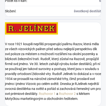
Počet ks v kart
:
6
Složení
:
švestkový destilát
V roce 1921 koupili nepříliš prosperující palírnu Razov, která měla
ze všech vizovických palíren před sebou nejlepší perspektivu dík
své poloze za městem s možností rozšíření na okolní pozemky a
blízkosti železniční trati. Rudolf, který zůstal na Razově, propůjčil
firmě své jméno. Ve 30. letech zahájil výrobu košer destilátů; při ní
se používají jen takové suroviny a postupy, které jsou v souladu s
pravidly ortodoxní židovské víry. Rudolf Jelínek to dokázal a v roce
1934 se prosadil na náročné zámořské trhy, čímž proslavil své
jméno i jméno Vizovic po celém světě. Dneska je RJelínek největší
ovocná destilérka na světě a pořád si zachovává řemeslný um pro
své prémiové destiláty.
Rozhovor 1
a
Rozhovor 2
s Mirkem
Motyčkou marketingovým a obchodním ředitelem.