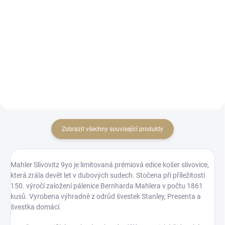
Sklenice na pálenku či likér
Praktické balení pro cestování na
klasického tvaru s mírně
podělení se s přáteli :-)
zúženým hrdlem a jemně
zabroušeným okrajem.
Zobrazit všechny související produkty
Mahler Slivovitz 9yo je limitovaná prémiová edice košer slivovice,
která zrála devět let v dubových sudech. Stočena při příležitosti
150. výročí založení pálenice Bernharda Mahlera v počtu 1861
kusů. Vyrobena výhradně z odrůd švestek Stanley, Presenta a
švestka domácí.