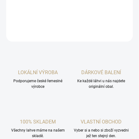
Mahler Slivovitz 9yo je limitovaná prémiová edice košer slivovice,
která zrála devět let v dubových sudech.
DETAILNÍ INFORMACE
ZEPTAT SE
HLÍDAT
LOKÁLNÍ VÝROBA
DÁRKOVÉ BALENÍ
Podporujeme české řemeslné
Ke každé láhvi u nás najdete
výrobce
originální obal.
100% SKLADEM
VLASTNÍ OBCHOD
Všechny lahve máme na našem
Vyber si a nebo si zboží vyzvedni
skladě.
jež ten stejný den.