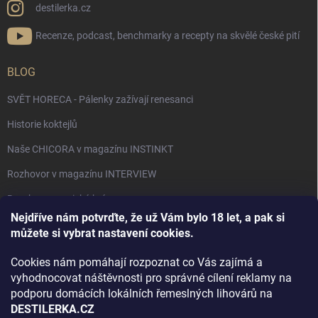
destilerka.cz
Recenze, podcast, benchmarky a recepty na skvělé české pití
BLOG
SVĚT HORECA - Pálenky zažívají renesanci
Historie koktejlů
Naše CHICORA v magazínu INSTINKT
Rozhovor v magazínu INTERVIEW
Bourbon, americká krása.
Nejdříve nám potvrďte, že už Vám bylo 18 let, a pak si
Napsali v TÝDNU o naší práci
můžete si vybrat nastavení cookies.
Když ovoce dostane druhý život
Cookies nám pomáhají rozpoznat co Vás zajímá a
Rozhovor s DESTILERKA.CZ v magazínu DRINKING-CAT
vyhodnocovat náštěvnosti pro správné cílení reklamy na
podporu domácích lokálních řemeslných lihovárů na
Jak vybrat dárek na Vánoce
DESTILERKA.CZ