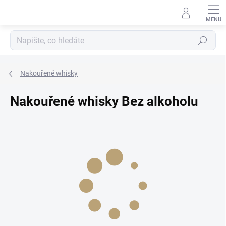
Přejít
na
obsah
Hledat
Nakouřené whisky
Nakouřené whisky Bez alkoholu