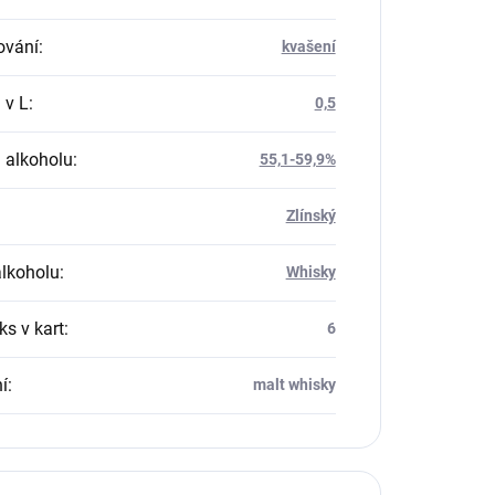
ování
:
kvašení
 v L
:
0,5
 alkoholu
:
55,1-59,9%
Zlínský
alkoholu
:
Whisky
ks v kart
:
6
í
:
malt whisky