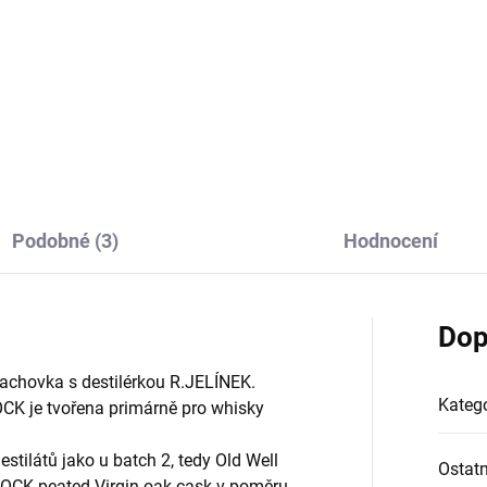
tické balení pro cestování na
Dárková sada placatky v čer
lení se s přáteli :-)
koženkovém obalu spolu s dv
plechovými panáčky z nerezo
oceli
Podobné (3)
Hodnocení
Dop
vachovka s destilérkou R.JELÍNEK.
Katego
K je tvořena primárně pro whisky
stilátů jako u batch 2, tedy Old Well
Ostatn
OCK peated Virgin oak cask v poměru