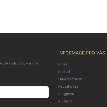
INFORMACE PRO VÁS
ce o nových produktech na
O nás
Kontakt
Showroom Kolín
Napsali o nás
Pro gastro
Pro firmy
sobních údajů