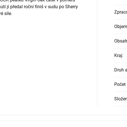
utí jí předal roční finiš v sudu po Sherry
Zprac
é síle.
Objem
Obsah
Kraj
:
Druh 
Počet 
Složen