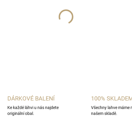
−
+
Třetí vydání společného proj
DETAILNÍ INFORMACE
ZEPTAT SE
HLÍDAT
DÁRKOVÉ BALENÍ
100% SKLADE
Ke každé láhvi u nás najdete
Všechny lahve máme 
originální obal.
našem skladě.