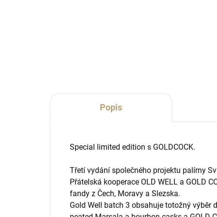
Sklenice na pálenku či likér
Prak
klasického tvaru s mírně zúženým
podě
hrdlem a jemně zabroušeným
okrajem.
Popis
Special limited edition s GOLDCOCK.
Třetí vydání společného projektu palírny S
Přátelská kooperace OLD WELL a GOLD COC
fandy z Čech, Moravy a Slezska.
Gold Well batch 3 obsahuje totožný výběr de
peated Marsala a bourbon casks a GOLD C