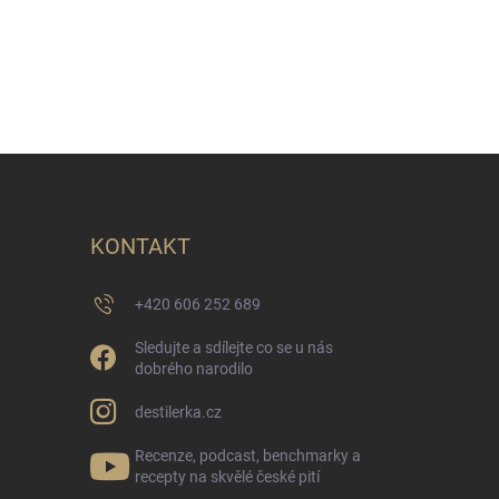
KONTAKT
+420 606 252 689
Sledujte a sdílejte co se u nás
dobrého narodilo
destilerka.cz
Recenze, podcast, benchmarky a
recepty na skvělé české pití