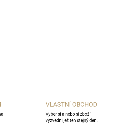
Přidat do košíku
ektu palírny Svachovka s destilérkou R.JELÍNEK.
M
VLASTNÍ OBCHOD
na
Vyber si a nebo si zboží
vyzvedni jež ten stejný den.