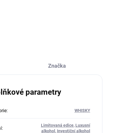
koženkovém obalu je ideální na
ném
takové to popíjeníčko na cestách
ěmi
:-)
vé
Značka
lňkové parametry
rie
:
WHISKY
Limitovaná edice
,
Luxusní
í
:
alkohol
,
Investiční alkohol