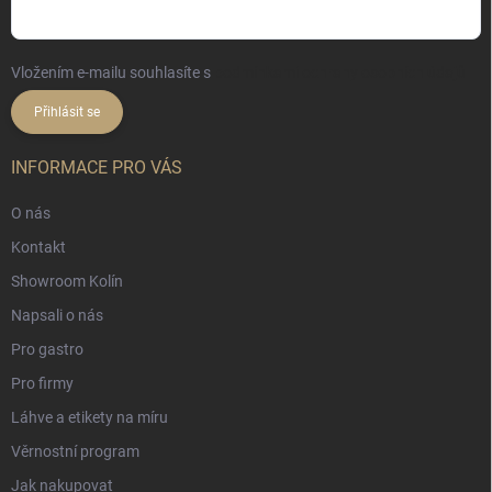
Vložením e-mailu souhlasíte s
podmínkami ochrany osobních údajů
Přihlásit se
INFORMACE PRO VÁS
O nás
Kontakt
Showroom Kolín
Napsali o nás
Pro gastro
Pro firmy
Láhve a etikety na míru
Věrnostní program
Jak nakupovat