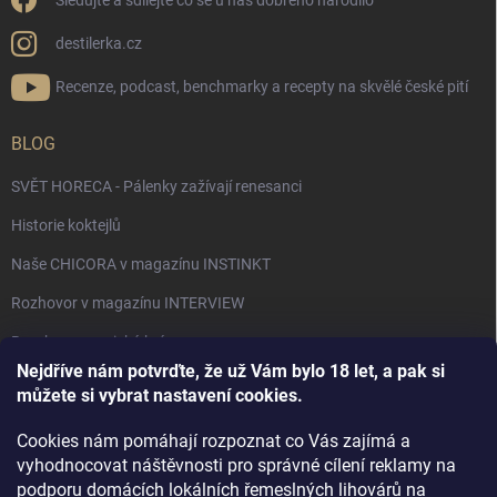
Sledujte a sdílejte co se u nás dobrého narodilo
destilerka.cz
Recenze, podcast, benchmarky a recepty na skvělé české pití
BLOG
SVĚT HORECA - Pálenky zažívají renesanci
Historie koktejlů
Naše CHICORA v magazínu INSTINKT
Rozhovor v magazínu INTERVIEW
Bourbon, americká krása.
Nejdříve nám potvrďte, že už Vám bylo 18 let, a pak si
Napsali v TÝDNU o naší práci
můžete si vybrat nastavení cookies.
Když ovoce dostane druhý život
Cookies nám pomáhají rozpoznat co Vás zajímá a
Rozhovor s DESTILERKA.CZ v magazínu DRINKING-CAT
vyhodnocovat náštěvnosti pro správné cílení reklamy na
podporu domácích lokálních řemeslných lihovárů na