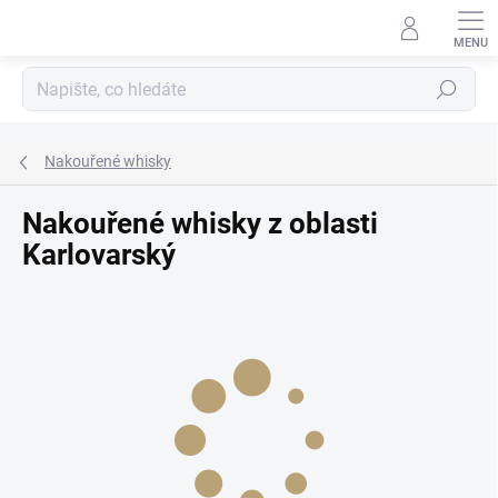
Přejít
na
obsah
Hledat
Nakouřené whisky
Nakouřené whisky z oblasti
Karlovarský