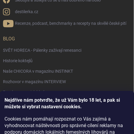
Sledujte a sdílejte co se u nás dobrého narodilo
destilerka.cz
Recenze, podcast, benchmarky a recepty na skvělé české pití
BLOG
SVĚT HORECA - Pálenky zažívají renesanci
Historie koktejlů
Naše CHICORA v magazínu INSTINKT
Rozhovor v magazínu INTERVIEW
Bourbon, americká krása.
Nejdříve nám potvrďte, že už Vám bylo 18 let, a pak si
Napsali v TÝDNU o naší práci
můžete si vybrat nastavení cookies.
Když ovoce dostane druhý život
Cookies nám pomáhají rozpoznat co Vás zajímá a
Rozhovor s DESTILERKA.CZ v magazínu DRINKING-CAT
vyhodnocovat náštěvnosti pro správné cílení reklamy na
podporu domácích lokálních řemeslných lihovárů na