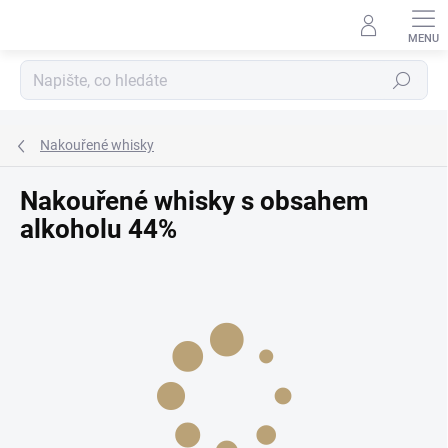
Přejít
na
obsah
Hledat
Nakouřené whisky
Nakouřené whisky s obsahem
alkoholu 44%