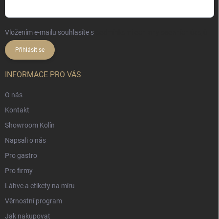
Vložením e-mailu souhlasíte s
podmínkami ochrany osobních údajů
Přihlásit se
INFORMACE PRO VÁS
O nás
Kontakt
Showroom Kolín
Napsali o nás
Pro gastro
Pro firmy
Láhve a etikety na míru
Věrnostní program
Jak nakupovat