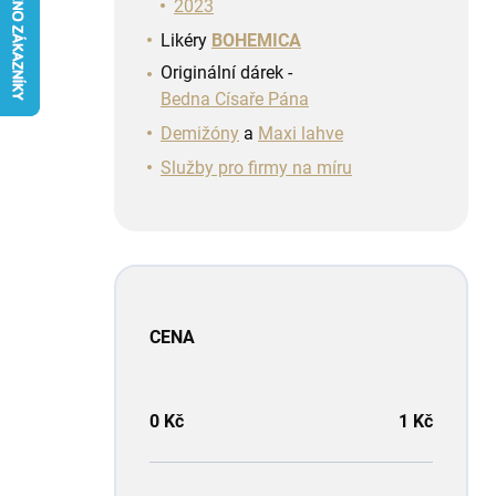
n
2023
í
Likéry
BOHEMICA
p
Originální dárek -
a
Bedna Císaře Pána
n
e
Demižóny
a
Maxi lahve
l
Služby pro firmy na míru
CENA
0
Kč
1
Kč