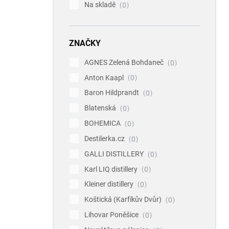
Na skladě
0
ZNAČKY
AGNES Zelená Bohdaneč
0
Anton Kaapl
0
Baron Hildprandt
0
Blatenská
0
BOHEMICA
0
Destilerka.cz
0
GALLI DISTILLERY
0
Karl LIQ distillery
0
Kleiner distillery
0
Koštická (Karfíkův Dvůr)
0
Lihovar Poněšice
0