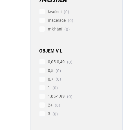
ZPRACOVÁNÍ
kvašení
0
macerace
0
míchání
0
OBJEM V L
0,05-0,49
0
0,5
0
0,7
0
1
0
1,05-1,99
0
2+
0
3
0