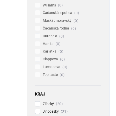
Williams
0
Čačanská lepotica
0
Muškát moravský
0
Čačanská rodná
0
Durancia
0
Hanita
0
Karlátka
0
Clappova
0
Luccasova
0
Top taste
0
KRAJ
Zlínský
20
Jihočeský
21