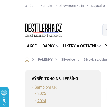
Přejít
O nás
Kontakt
Showroom Kolín
Napsali o 
na
obsah
AKCE
DÁRKY
LIKÉRY A OSTATNÍ
P
Domů
PÁLENKY
Slivovice
Slivovice z obla
P
o
VÝBĚR TOHO NEJLEPŠÍHO
s
t
Šampioni ČR
r
2025
a
2024
n