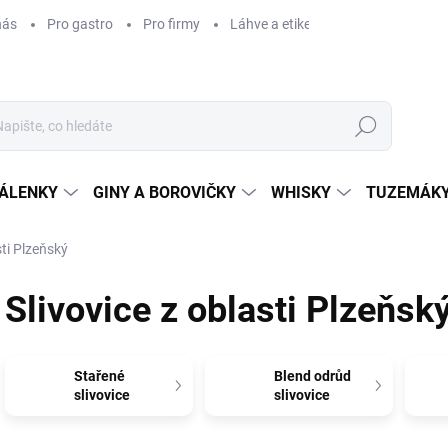
nás
Pro gastro
Pro firmy
Láhve a etikety na míru
Věrnos
Hledat
ÁLENKY
GINY A BOROVIČKY
WHISKY
TUZEMÁKY
sti Plzeňský
Slivovice z oblasti Plzeňsk
Stařené
Blend odrůd
slivovice
slivovice