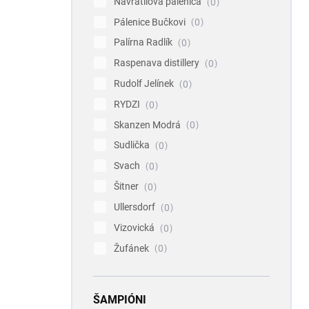
Navrátilova pálenica
0
Pálenice Bučkovi
0
Palírna Radlík
0
Raspenava distillery
0
Rudolf Jelínek
0
RYDZI
0
Skanzen Modrá
0
Sudlička
0
Svach
0
Šitner
0
Ullersdorf
0
Vizovická
0
Žufánek
0
ŠAMPIÓNI