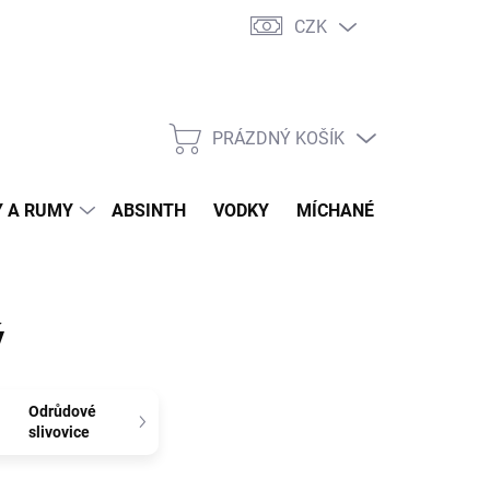
CZK
tní program
Jak nakupovat
Doprava
Jak balíme zásilky
PRÁZDNÝ KOŠÍK
NÁKUPNÍ
KOŠÍK
 A RUMY
ABSINTH
VODKY
MÍCHANÉ DRINKY
O
ý
Odrůdové
slivovice