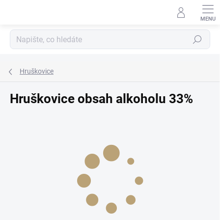
Přejít
na
obsah
Hledat
Hruškovice
Hruškovice obsah alkoholu 33%