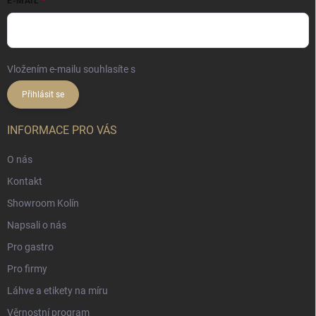
E-MAIL
Vložením e-mailu souhlasíte s
podmínkami ochrany osobních údajů
Přihlásit se
INFORMACE PRO VÁS
O nás
Kontakt
Showroom Kolín
Napsali o nás
Pro gastro
Pro firmy
Láhve a etikety na míru
Věrnostní program