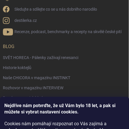
Sledujte a sdílejte co se u nás dobrého narodilo
destilerka.cz
Recenze, podcast, benchmarky a recepty na skvělé české pití
BLOG
SVĚT HORECA - Pálenky zažívají renesanci
Historie koktejlů
Naše CHICORA v magazínu INSTINKT
Rozhovor v magazínu INTERVIEW
Bourbon, americká krása.
Nejdříve nám potvrďte, že už Vám bylo 18 let, a pak si
Napsali v TÝDNU o naší práci
můžete si vybrat nastavení cookies.
Když ovoce dostane druhý život
Cookies nám pomáhají rozpoznat co Vás zajímá a
Rozhovor s DESTILERKA.CZ v magazínu DRINKING-CAT