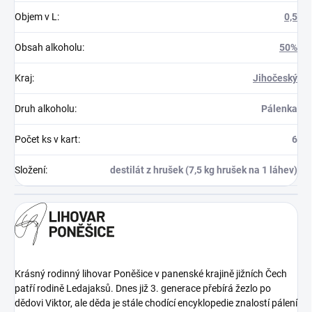
Objem v L
:
0,5
Obsah alkoholu
:
50%
Kraj
:
Jihočeský
Druh alkoholu
:
Pálenka
Počet ks v kart
:
6
Složení
:
destilát z hrušek (7,5 kg hrušek na 1 láhev)
Krásný rodinný lihovar Poněšice v panenské krajině jižních Čech
patří rodině Ledajaksů. Dnes již 3. generace přebírá žezlo po
dědovi Viktor, ale děda je stále chodící encyklopedie znalostí pálení