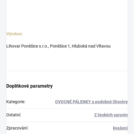
Výrobce:
Lihovar Poněšice s.r.o., Poněšice 1, Hluboká nad Vltavou
Doplňkové parametry
Kategorie
:
OVOCNÉ PÁLENKY a podobné lihoviny
Ostatní
:
Z českých surovin
Zpracování
:
kvašení