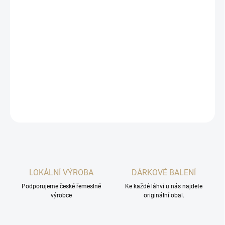
DORUČENÍ
−
+
Přidat do košíku
Ze 7,5ti kilogramů jihočeských hrušek se převtělit do jedné krásné
500ml láhve Ponešické hruškovice.
DETAILNÍ INFORMACE
ZEPTAT SE
HLÍDAT
LOKÁLNÍ VÝROBA
DÁRKOVÉ BALENÍ
Podporujeme české řemeslné
Ke každé láhvi u nás najdete
výrobce
originální obal.