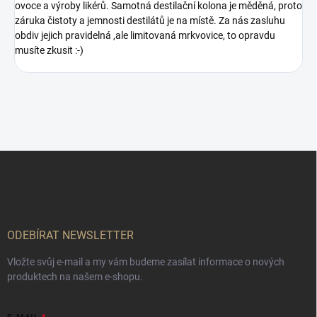
ovoce a výroby likérů. Samotná destilační kolona je měděná, proto
záruka čistoty a jemnosti destilátů je na místě. Za nás zasluhu
obdiv jejich pravidelná ,ale limitovaná mrkvovice, to opravdu
musíte zkusit :-)
Z
á
p
a
t
í
ODEBÍRAT NEWSLETTER
Vložte svůj e-mail a my vám budeme zasílat informace o nových
produktech na našem e-shopu.