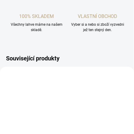
100% SKLADEM
VLASTNÍ OBCHOD
Všechny lahve máme na našem
Vyber si a nebo si zboží vyzvedni
skladě.
jež ten stejný den.
Související produkty
SKLADEM
SKLADEM
(2 KS)
(>5 KS)
Degustační sklenička na
4x nerezový kalíšek s