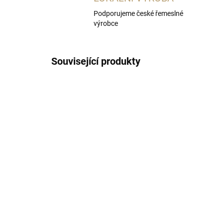
Podporujeme české řemeslné
výrobce
Související produkty
SKLADEM
(2 KS)
Degustační sklenička na
4x 
pálenky a likéry 6ks
po