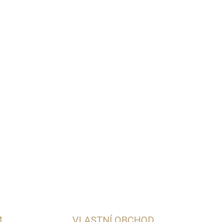
Přidat do košíku
 bohatou chutí a vůní.
M
VLASTNÍ OBCHOD