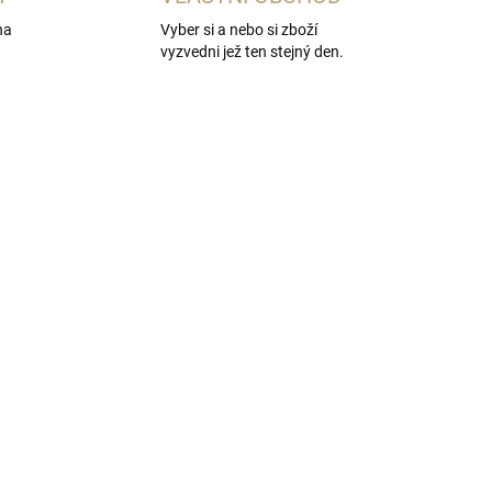
na
Vyber si a nebo si zboží
vyzvedni jež ten stejný den.
ADEM
NENÍ SKLADEM
5 KS)
Placatka 240ml
 +
199 Kč