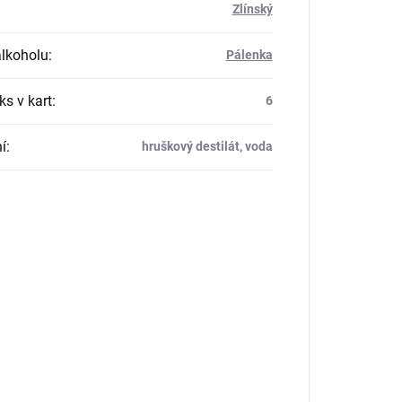
Zlínský
alkoholu
:
Pálenka
ks v kart
:
6
í
:
hruškový destilát, voda