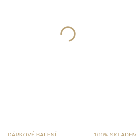
−
+
Čistý a harmonický destilát s
DETAILNÍ INFORMACE
ZEPTAT SE
HLÍDAT
DÁRKOVÉ BALENÍ
100% SKLADE