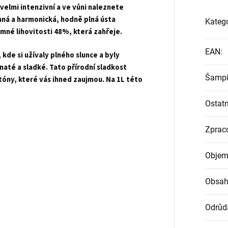
 velmi intenzivní a ve vůni naleznete
emná a harmonická, hodně plná ústa
Katego
mné lihovitosti 48%, která zahřeje.
EAN
:
kde si užívaly plného slunce a byly
vnaté a sladké. Tato přírodní sladkost
Šampi
tóny, které vás ihned zaujmou. Na 1L této
Ostatn
Zprac
Objem
Obsah
Odrůd