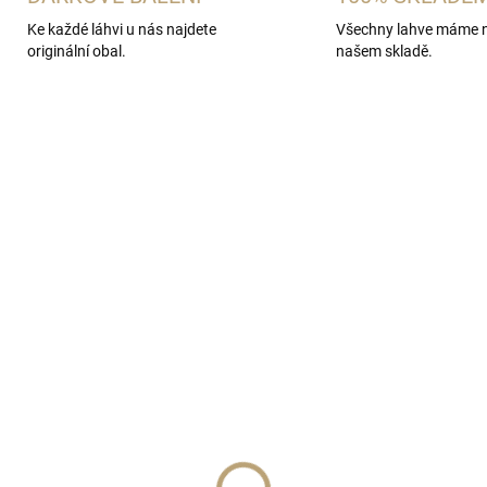
Ke každé láhvi u nás najdete
Všechny lahve máme 
originální obal.
našem skladě.
SKLADEM
SKL
(>5 KS)
(>
nerezový kalíšek s
Dárková sada placatka
uzdře
4x panáček