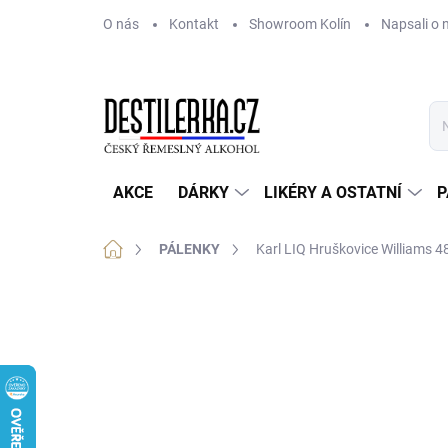
Přejít
O nás
Kontakt
Showroom Kolín
Napsali o 
na
obsah
AKCE
DÁRKY
LIKÉRY A OSTATNÍ
P
Domů
PÁLENKY
Karl LIQ Hruškovice Williams 4
Neohodnoceno
Podrobnosti hodnoce