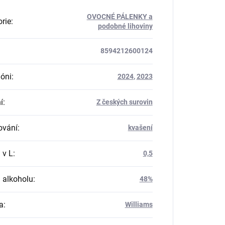
OVOCNÉ PÁLENKY a
rie
:
podobné lihoviny
8594212600124
óni
:
2024
,
2023
í
:
Z českých surovin
ování
:
kvašení
 v L
:
0,5
 alkoholu
:
48%
a
:
Williams