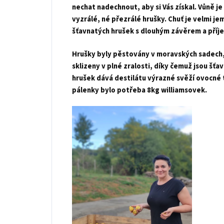
nechat nadechnout, aby si Vás získal. Vůně je
vyzrálé, né přezrálé hrušky. Chuť je velmi j
šťavnatých hrušek s dlouhým závěrem a příje
Hrušky byly pěstovány v moravských sadech, 
sklizeny v plné zralosti, díky čemuž jsou šťa
hrušek dává destilátu výrazné svěží ovocné 
pálenky bylo potřeba 8kg williamsovek.