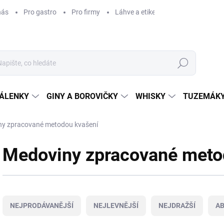
nás
Pro gastro
Pro firmy
Láhve a etikety na míru
Věrnos
Hledat
ÁLENKY
GINY A BOROVIČKY
WHISKY
TUZEMÁKY
y zpracované metodou kvašení
Medoviny zpracované meto
Ř
a
NEJPRODÁVANĚJŠÍ
NEJLEVNĚJŠÍ
NEJDRAŽŠÍ
A
z
e