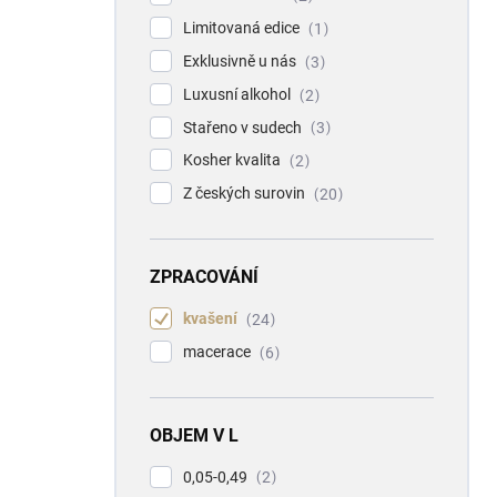
Limitovaná edice
1
Exklusivně u nás
3
Luxusní alkohol
2
Stařeno v sudech
3
Kosher kvalita
2
Z českých surovin
20
ZPRACOVÁNÍ
kvašení
24
macerace
6
OBJEM V L
0,05-0,49
2