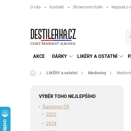
Přejít
O nás
Kontakt
Showroom Kolín
Napsali o 
na
obsah
AKCE
DÁRKY
LIKÉRY A OSTATNÍ
P
Domů
LIKÉRY a ostatní
Medoviny
Medovin
P
o
VÝBĚR TOHO NEJLEPŠÍHO
s
t
Šampioni ČR
r
2025
a
2024
n