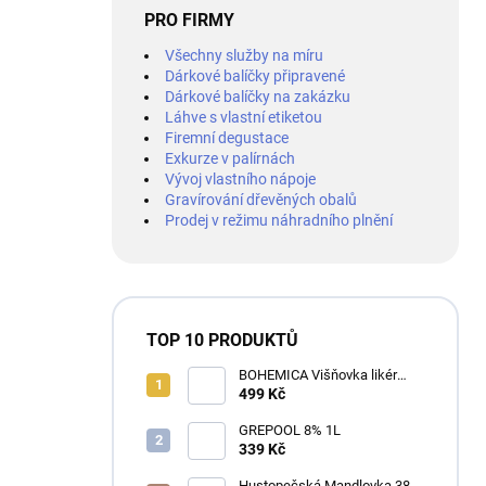
PRO FIRMY
Všechny služby na míru
Dárkové balíčky připravené
Dárkové balíčky na zakázku
Láhve s vlastní etiketou
Firemní degustace
Exkurze v palírnách
Vývoj vlastního nápoje
Gravírování dřevěných obalů
Prodej v režimu náhradního plnění
TOP 10 PRODUKTŮ
BOHEMICA Višňovka likér
25% 0,7L
499 Kč
GREPOOL 8% 1L
339 Kč
Hustopečská Mandlovka 38%