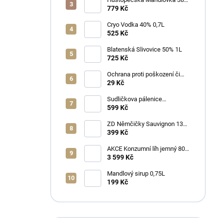
1L
779 Kč
Cryo Vodka 40% 0,7L
525 Kč
Blatenská Slivovice 50% 1L
725 Kč
Ochrana proti poškození či
ztrátě
29 Kč
Sudličkova pálenice
Ořechovka 30% 0,7L
599 Kč
ZD Němčičky Sauvignon 13%
2025 Bag in Box 3L - suché
399 Kč
AKCE Konzumní líh jemný 80%
min 6x1L
3 599 Kč
Mandlový sirup 0,75L
199 Kč