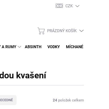
CZK
tní program
Jak nakupovat
Doprava
Jak balíme zásilky
PRÁZDNÝ KOŠÍK
NÁKUPNÍ
KOŠÍK
 A RUMY
ABSINTH
VODKY
MÍCHANÉ DRINKY
O
dou kvašení
24
položek celkem
BECEDNĚ