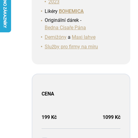
n
2023
í
Likéry
BOHEMICA
p
Originální dárek -
a
Bedna Císaře Pána
n
e
Demižóny
a
Maxi lahve
l
Služby pro firmy na míru
CENA
199
Kč
1099
Kč