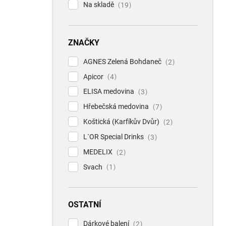
Na skladě
19
ZNAČKY
AGNES Zelená Bohdaneč
2
Apicor
4
ELISA medovina
3
Hřebečská medovina
7
Koštická (Karfíkův Dvůr)
2
L´OR Special Drinks
3
MEDELIX
2
Svach
1
OSTATNÍ
Dárkové balení
2