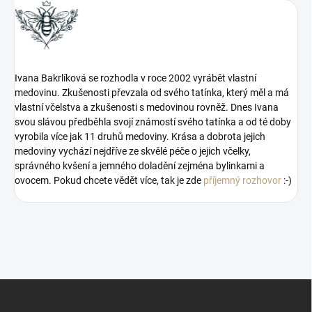
Ivana Bakrlíková se rozhodla v roce 2002 vyrábět vlastní
medovinu. Zkušenosti převzala od svého tatínka, který měl a má
vlastní včelstva a zkušenosti s medovinou rovněž. Dnes Ivana
svou slávou předběhla svojí známostí svého tatínka a od té doby
vyrobila více jak 11 druhů medoviny. Krása a dobrota jejich
medoviny vychází nejdříve ze skvělé péče o jejich včelky,
správného kvšení a jemného doladění zejména bylinkami a
ovocem. Pokud chcete vědět více, tak je zde
příjemný rozhovor
:-)
Z
á