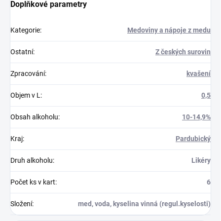
Doplňkové parametry
Kategorie
:
Medoviny a nápoje z medu
Ostatní
:
Z českých surovin
Zpracování
:
kvašení
Objem v L
:
0,5
Obsah alkoholu
:
10-14,9%
Kraj
:
Pardubický
Druh alkoholu
:
Likéry
Počet ks v kart
:
6
Složení
:
med, voda, kyselina vinná (regul.kyselosti)