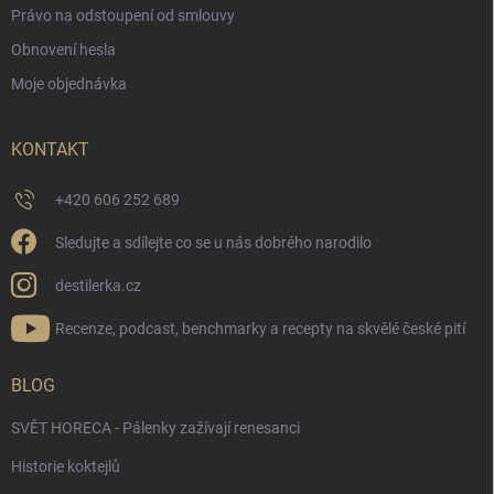
Právo na odstoupení od smlouvy
Obnovení hesla
Moje objednávka
KONTAKT
+420 606 252 689
Sledujte a sdílejte co se u nás dobrého narodilo
destilerka.cz
Recenze, podcast, benchmarky a recepty na skvělé české pití
BLOG
SVĚT HORECA - Pálenky zažívají renesanci
Historie koktejlů