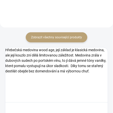
Zobrazit všechny související produkty
Hřebečská medovina wood age, její základ je klasická medovina,
ale její kouzlo zní dělá limitovanou záležitost. Medovina zrála v
dubových sudech po portském vínu, to jí dává jemné tóny vanilky,
které pomalu vystupují na úkor sladkosti. Díky tomu se stařený
destilát obejde bez domendování a má výbornou chuť.