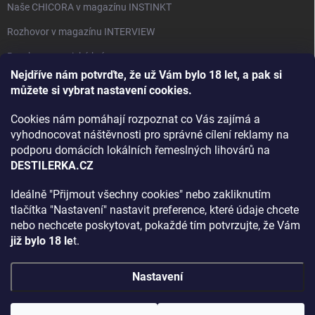
Naše CHICORA v magazínu INSTINKT
Rozhovor v magazínu INTERVIEW
Bourbon, americká krása.
Nejdříve nám potvrďte, že už Vám bylo 18 let, a pak si
Napsali v TÝDNU o naší práci
můžete si vybrat nastavení cookies.
Když ovoce dostane druhý život
Cookies nám pomáhají rozpoznat co Vás zajímá a
Rozhovor s DESTILERKA.CZ v magazínu DRINKING-CAT
vyhodnocovat náštěvnosti pro správné cílení reklamy na
podporu domácích lokálních řemeslných lihovárů na
Jak vybrat dárek na Vánoce
DESTILERKA.CZ
Rozhovor Destilerka.cz v magazínu Macchiato
Ideálně "Přijmout všechny cookies" nebo zakliknutím
tlačítka "Nastavení" nastavit preference, které údaje chcete
Archiv
nebo nechcete poskytovat, pokaždé tím potvrzujte, že Vám
již bylo 18 le
t.
Nastavení
Copyright 2026
DESTILERKA.CZ
. Všechna práva vyhrazena.
Upravit