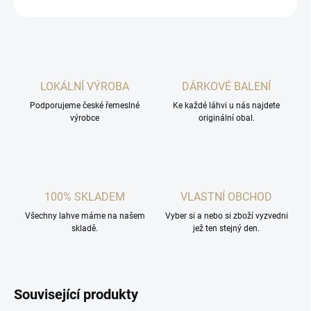
ZEPTAT SE
HLÍDAT
LOKÁLNÍ VÝROBA
DÁRKOVÉ BALENÍ
Podporujeme české řemeslné
Ke každé láhvi u nás najdete
výrobce
originální obal.
100% SKLADEM
VLASTNÍ OBCHOD
Všechny lahve máme na našem
Vyber si a nebo si zboží vyzvedni
skladě.
jež ten stejný den.
Související produkty