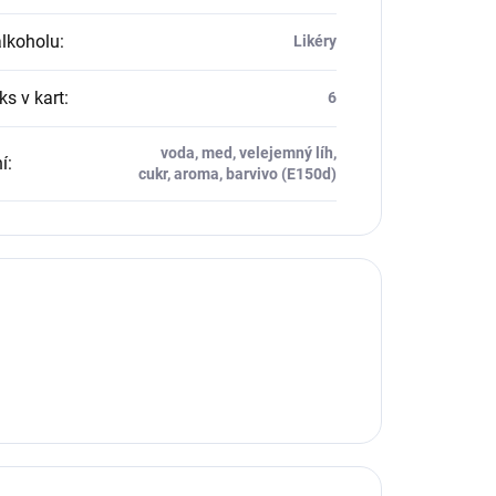
alkoholu
:
Likéry
ks v kart
:
6
voda, med, velejemný líh,
í
:
cukr, aroma, barvivo (E150d)