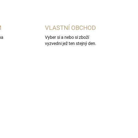
M
VLASTNÍ OBCHOD
na
Vyber si a nebo si zboží
vyzvedni jež ten stejný den.