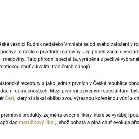
ské vesnici Rudník nedaleko Vrchlabí se od svého založení v ro
octivé řemeslo a prvotřídní suroviny. Její příběh začal u včelař
– medoviny. Tato přírodní specialita, vyráběná z pečlivě vybran
entickou chuť a kvalitu tradičních nápojů.
storické receptury a jako jedni z prvních v České republice obnov
odách i domácnostech. Mezi prvními oživenými specialitami byl
kér
Čert
, který si získal oblibu svou výraznou kořeněnou vůní a ch
í prémiové produkty, zejména ovocné likéry, které se vyrábějí p
například
meruňkový likér
, jehož bohatá a plná chuť evokuje pře