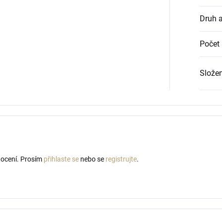
Druh 
Počet 
Složen
nocení. Prosím
přihlaste se
nebo se
registrujte
.