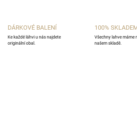
ZEPTAT SE
HLÍDAT
DÁRKOVÉ BALENÍ
100% SKLADE
Ke každé láhvi u nás najdete
Všechny lahve máme 
originální obal.
našem skladě.