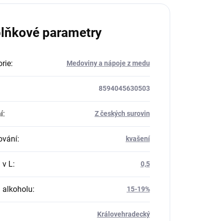
lňkové parametry
rie
:
Medoviny a nápoje z medu
8594045630503
í
:
Z českých surovin
ování
:
kvašení
 v L
:
0,5
 alkoholu
:
15-19%
Královehradecký