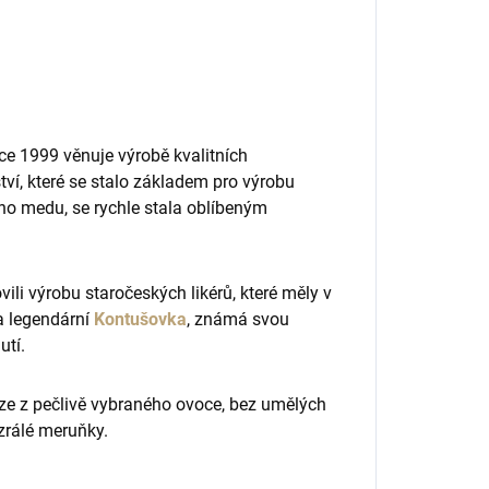
ce 1999 věnuje výrobě kvalitních
ství, které se stalo základem pro výrobu
ého medu, se rychle stala oblíbeným
ili výrobu staročeských likérů, které měly v
a legendární
Kontušovka
, známá svou
utí.
ouze z pečlivě vybraného ovoce, bez umělých
zrálé meruňky.