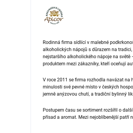
Rodinná firma sídlící v malebné podkrkonoš
alkoholických nápojů s důrazem na tradici, p
nejstaršího alkoholického nápoje na světě 
produktem mezi zákazníky, kteří oceňují aut
V roce 2011 se firma rozhodla navázat na hi
minulosti své pevné místo v českých hosp
jemně anýzovou chutí, a tradiční bylinný li
Postupem času se sortiment rozšířil o dalš
přísad a aromat. Mezi nejoblíbenější patří 