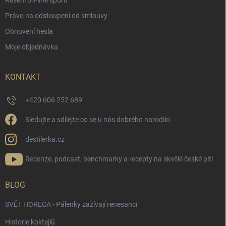
Řešení on-line sporů
Právo na odstoupení od smlouvy
Obnovení hesla
Moje objednávka
KONTAKT
+420 606 252 689
Sledujte a sdílejte co se u nás dobrého narodilo
destilerka.cz
Recenze, podcast, benchmarky a recepty na skvělé české pití
BLOG
SVĚT HORECA - Pálenky zažívají renesanci
Historie koktejlů