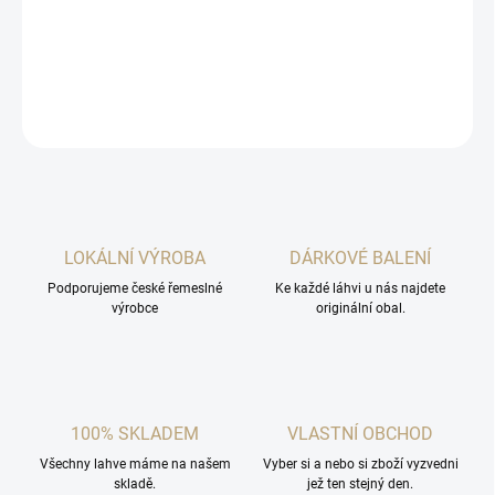
Má neobyčejnou vůni, zlatavou barvu a vyváženou chuť sladkého
medu.
DETAILNÍ INFORMACE
ZEPTAT SE
HLÍDAT
LOKÁLNÍ VÝROBA
DÁRKOVÉ BALENÍ
Podporujeme české řemeslné
Ke každé láhvi u nás najdete
výrobce
originální obal.
100% SKLADEM
VLASTNÍ OBCHOD
Všechny lahve máme na našem
Vyber si a nebo si zboží vyzvedni
skladě.
jež ten stejný den.