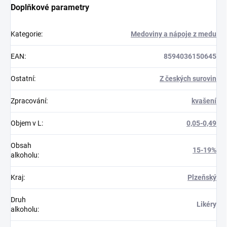
Doplňkové parametry
Kategorie
:
Medoviny a nápoje z medu
EAN
:
8594036150645
Ostatní
:
Z českých surovin
Zpracování
:
kvašení
Objem v L
:
0,05-0,49
Obsah
15-19%
alkoholu
:
Kraj
:
Plzeňský
Druh
Likéry
alkoholu
: