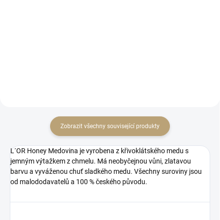
Sklenice na pálenku či likér
Praktické balení pro cestování na
klasického tvaru s mírně
podělení se s přáteli :-)
zúženým hrdlem a jemně
zabroušeným okrajem.
Zobrazit všechny související produkty
L´OR Honey Medovina je vyrobena z křivoklátského medu s
jemným výtažkem z chmelu. Má neobyčejnou vůni, zlatavou
barvu a vyváženou chuť sladkého medu. Všechny suroviny jsou
od malododavatelů a 100 % českého původu.