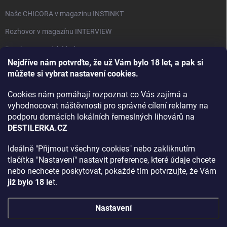
Naše CHICORA v magazínu INSTINKT
Rozhovor v magazínu INTERVIEW
Bourbon, americká krása.
Nejdříve nám potvrďte, že už Vám bylo 18 let, a pak si
Napsali v TÝDNU o naší práci
můžete si vybrat nastavení cookies.
Když ovoce dostane druhý život
Cookies nám pomáhají rozpoznat co Vás zajímá a
Rozhovor s DESTILERKA.CZ v magazínu DRINKING-CAT
vyhodnocovat náštěvnosti pro správné cílení reklamy na
podporu domácích lokálních řemeslných lihovárů na
Jak vybrat dárek na Vánoce
DESTILERKA.CZ
Rozhovor Destilerka.cz v magazínu Macchiato
Ideálně "Přijmout všechny cookies" nebo zakliknutím
tlačítka "Nastavení" nastavit preference, které údaje chcete
Archiv
nebo nechcete poskytovat, pokaždé tím potvrzujte, že Vám
již bylo 18 le
t.
Nastavení