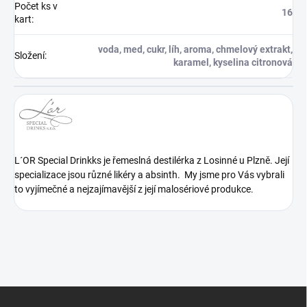
Počet ks v
16
kart
:
voda, med, cukr, líh, aroma, chmelový extrakt,
Složení
:
karamel, kyselina citronová
L´OR Special Drinkks je řemeslná destilérka z Losinné u Plzně. Její
specializace jsou různé likéry a absinth. My jsme pro Vás vybrali
to vyjímečné a nejzajímavější z její malosériové produkce.
Z