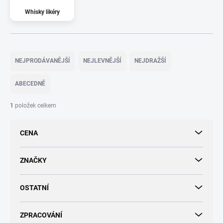
Whisky likéry
Ř
a
NEJPRODÁVANĚJŠÍ
NEJLEVNĚJŠÍ
NEJDRAŽŠÍ
z
e
ABECEDNĚ
n
í
1
položek celkem
p
r
CENA
o
d
u
ZNAČKY
k
t
OSTATNÍ
ů
ZPRACOVÁNÍ