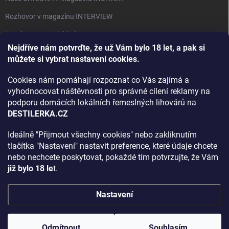
Rozhovor v magazínu INTERVIEW
Bourbon, americká krása.
Nejdříve nám potvrďte, že už Vám bylo 18 let, a pak si
Napsali v TÝDNU o naší práci
můžete si vybrat nastavení cookies.
Když ovoce dostane druhý život
Cookies nám pomáhají rozpoznat co Vás zajímá a
Rozhovor s DESTILERKA.CZ v magazínu DRINKING-CAT
vyhodnocovat náštěvnosti pro správné cílení reklamy na
podporu domácích lokálních řemeslných lihovárů na
Jak vybrat dárek na Vánoce
DESTILERKA.CZ
Rozhovor Destilerka.cz v magazínu Macchiato
Ideálně "Přijmout všechny cookies" nebo zakliknutím
tlačítka "Nastavení" nastavit preference, které údaje chcete
Archiv
nebo nechcete poskytovat, pokaždé tím potvrzujte, že Vám
již bylo 18 le
t.
Nastavení
Copyright 2026
DESTILERKA.CZ
. Všechna práva vyhrazena.
Upravit
nastavení cookies
Odmítnout
Souhlasím