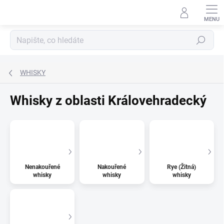
Přejít
na
obsah
Hledat
WHISKY
Whisky z oblasti Královehradecký
Nenakouřené
Nakouřené
Rye (Žitná)
whisky
whisky
whisky