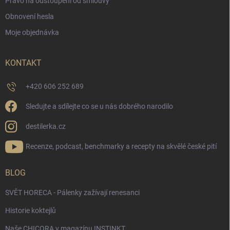
Právo na odstoupení od smlouvy
Obnovení hesla
Moje objednávka
KONTAKT
+420 606 252 689
Sledujte a sdílejte co se u nás dobrého narodilo
destilerka.cz
Recenze, podcast, benchmarky a recepty na skvělé české pití
BLOG
SVĚT HORECA - Pálenky zažívají renesanci
Historie koktejlů
Naše CHICORA v magazínu INSTINKT