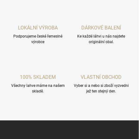
l
á
d
a
c
LOKÁLNÍ VÝROBA
DÁRKOVÉ BALENÍ
í
Podporujeme české řemeslné
p
Ke každé láhvi u nás najdete
výrobce
originální obal.
r
v
k
y
v
ý
100% SKLADEM
VLASTNÍ OBCHOD
p
i
Všechny lahve máme na našem
Vyber si a nebo si zboží vyzvedni
s
skladě.
jež ten stejný den.
u
Z
á
p