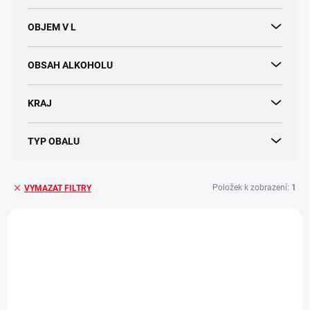
OBJEM V L
OBSAH ALKOHOLU
KRAJ
TYP OBALU
Položek k zobrazení:
1
VYMAZAT FILTRY
V
ý
NOVINKA
p
i
s
p
r