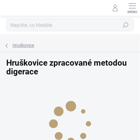
Přejít
na
obsah
Hledat
Hruškovice
Hruškovice zpracované metodou
digerace