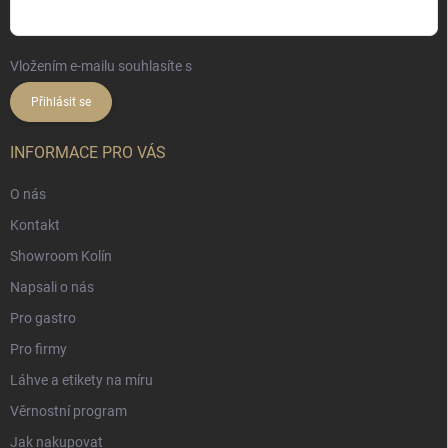
Vložením e-mailu souhlasíte s
podmínkami ochrany osobních údajů
Přihlásit se
INFORMACE PRO VÁS
O nás
Kontakt
Showroom Kolín
Napsali o nás
Pro gastro
Pro firmy
Láhve a etikety na míru
Věrnostní program
Jak nakupovat