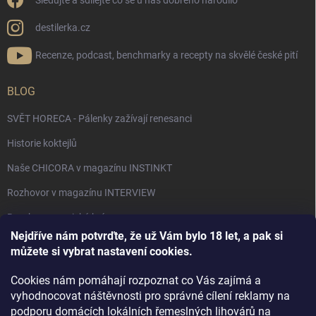
Sledujte a sdílejte co se u nás dobrého narodilo
destilerka.cz
Recenze, podcast, benchmarky a recepty na skvělé české pití
BLOG
SVĚT HORECA - Pálenky zažívají renesanci
Historie koktejlů
Naše CHICORA v magazínu INSTINKT
Rozhovor v magazínu INTERVIEW
Bourbon, americká krása.
Nejdříve nám potvrďte, že už Vám bylo 18 let, a pak si
Napsali v TÝDNU o naší práci
můžete si vybrat nastavení cookies.
Když ovoce dostane druhý život
Cookies nám pomáhají rozpoznat co Vás zajímá a
Rozhovor s DESTILERKA.CZ v magazínu DRINKING-CAT
vyhodnocovat náštěvnosti pro správné cílení reklamy na
podporu domácích lokálních řemeslných lihovárů na