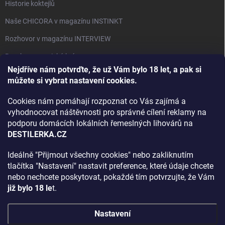
Historie koktejlů
Naše CHICORA v magazínu INSTINKT
Rozhovor v magazínu INTERVIEW
Bourbon, americká krása.
Nejdříve nám potvrďte, že už Vám bylo 18 let, a pak si
Napsali v TÝDNU o naší práci
můžete si vybrat nastavení cookies.
Když ovoce dostane druhý život
Cookies nám pomáhají rozpoznat co Vás zajímá a
Rozhovor s DESTILERKA.CZ v magazínu DRINKING-CAT
vyhodnocovat náštěvnosti pro správné cílení reklamy na
podporu domácích lokálních řemeslných lihovárů na
Jak vybrat dárek na Vánoce
DESTILERKA.CZ
Rozhovor Destilerka.cz v magazínu Macchiato
Ideálně "Přijmout všechny cookies" nebo zakliknutím
tlačítka "Nastavení" nastavit preference, které údaje chcete
Archiv
nebo nechcete poskytovat, pokaždé tím potvrzujte, že Vám
již bylo 18 le
t.
Nastavení