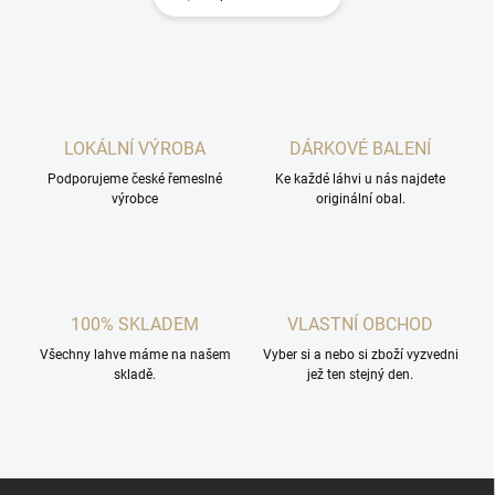
LOKÁLNÍ VÝROBA
DÁRKOVÉ BALENÍ
Podporujeme české řemeslné
Ke každé láhvi u nás najdete
výrobce
originální obal.
100% SKLADEM
VLASTNÍ OBCHOD
Všechny lahve máme na našem
Vyber si a nebo si zboží vyzvedni
skladě.
jež ten stejný den.
Z