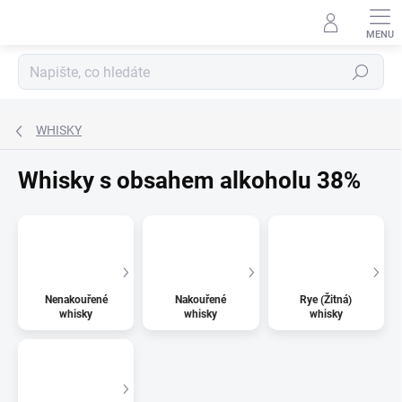
Přejít
na
obsah
Hledat
WHISKY
Whisky s obsahem alkoholu 38%
Nenakouřené
Nakouřené
Rye (Žitná)
whisky
whisky
whisky