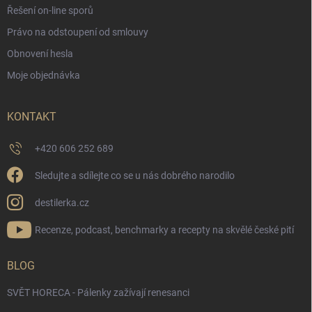
Řešení on-line sporů
Právo na odstoupení od smlouvy
Obnovení hesla
Moje objednávka
KONTAKT
+420 606 252 689
Sledujte a sdílejte co se u nás dobrého narodilo
destilerka.cz
Recenze, podcast, benchmarky a recepty na skvělé české pití
BLOG
SVĚT HORECA - Pálenky zažívají renesanci