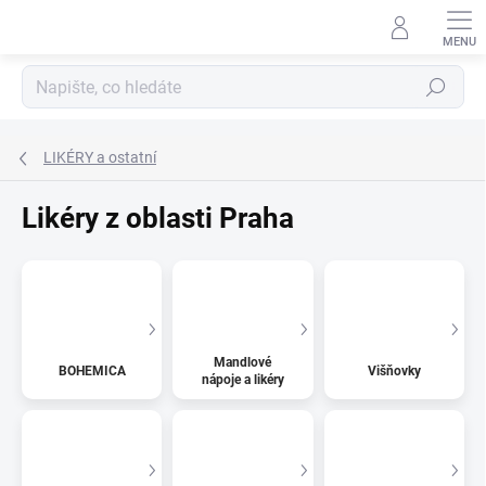
Přejít
na
obsah
Hledat
LIKÉRY a ostatní
Likéry z oblasti Praha
Mandlové
BOHEMICA
Višňovky
nápoje a likéry