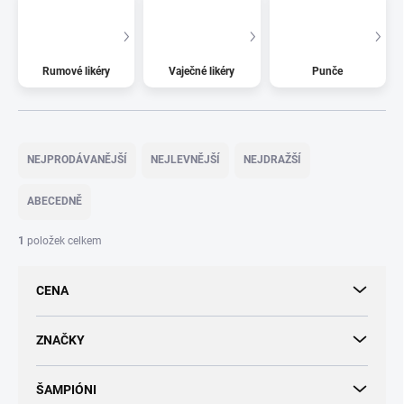
Rumové likéry
Vaječné likéry
Punče
Ř
a
NEJPRODÁVANĚJŠÍ
NEJLEVNĚJŠÍ
NEJDRAŽŠÍ
z
e
ABECEDNĚ
n
í
1
položek celkem
p
r
CENA
o
d
u
ZNAČKY
k
t
ŠAMPIÓNI
ů