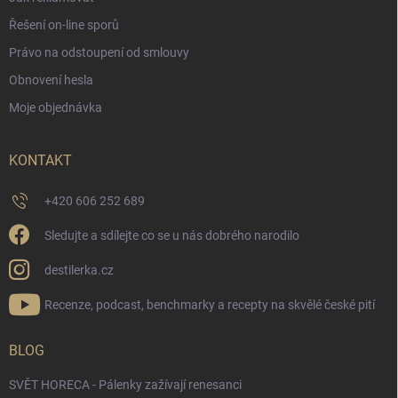
Řešení on-line sporů
Právo na odstoupení od smlouvy
Obnovení hesla
Moje objednávka
KONTAKT
+420 606 252 689
Sledujte a sdílejte co se u nás dobrého narodilo
destilerka.cz
Recenze, podcast, benchmarky a recepty na skvělé české pití
BLOG
SVĚT HORECA - Pálenky zažívají renesanci