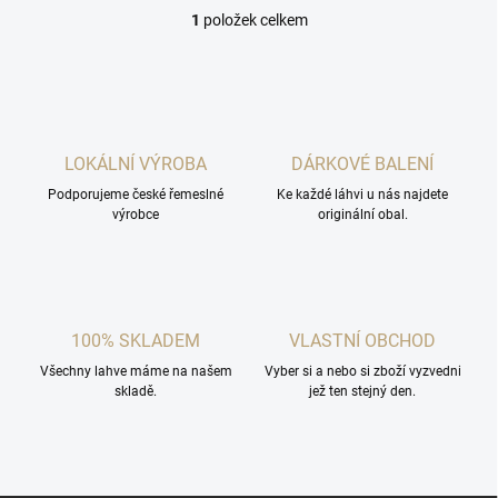
1
položek celkem
O
v
l
á
d
a
c
LOKÁLNÍ VÝROBA
DÁRKOVÉ BALENÍ
í
Podporujeme české řemeslné
p
Ke každé láhvi u nás najdete
výrobce
originální obal.
r
v
k
y
v
ý
100% SKLADEM
VLASTNÍ OBCHOD
p
i
Všechny lahve máme na našem
Vyber si a nebo si zboží vyzvedni
s
skladě.
jež ten stejný den.
u