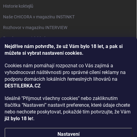
Historie koktejlů
Naše CHICORA v magazínu INSTINKT
Rozhovor v magazínu INTERVIEW
Bourbon, americká krása.
Nejdříve nám potvrďte, že už Vám bylo 18 let, a pak si
Napsali v TÝDNU o naší práci
můžete si vybrat nastavení cookies.
Když ovoce dostane druhý život
Cookies nám pomáhají rozpoznat co Vás zajímá a
Rozhovor s DESTILERKA.CZ v magazínu DRINKING-CAT
vyhodnocovat náštěvnosti pro správné cílení reklamy na
podporu domácích lokálních řemeslných lihovárů na
Jak vybrat dárek na Vánoce
DESTILERKA.CZ
Rozhovor Destilerka.cz v magazínu Macchiato
Ideálně "Přijmout všechny cookies" nebo zakliknutím
tlačítka "Nastavení" nastavit preference, které údaje chcete
Archiv
nebo nechcete poskytovat, pokaždé tím potvrzujte, že Vám
již bylo 18 le
t.
Nastavení