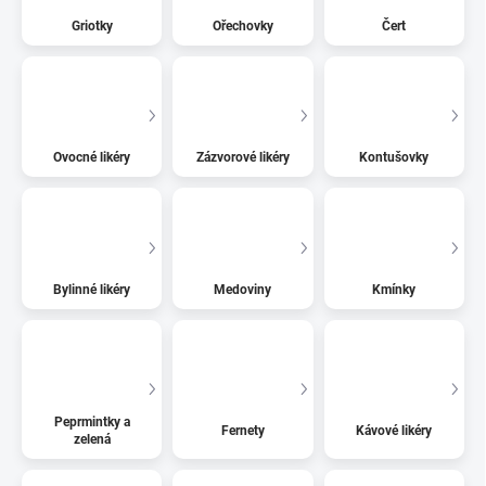
Griotky
Ořechovky
Čert
Ovocné likéry
Zázvorové likéry
Kontušovky
Bylinné likéry
Medoviny
Kmínky
Peprmintky a
Fernety
Kávové likéry
zelená