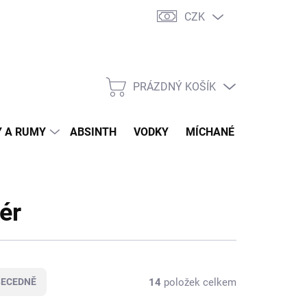
CZK
tní program
Jak nakupovat
Doprava
Jak balíme zásilky
PRÁZDNÝ KOŠÍK
NÁKUPNÍ
KOŠÍK
 A RUMY
ABSINTH
VODKY
MÍCHANÉ DRINKY
O
ér
14
položek celkem
BECEDNĚ