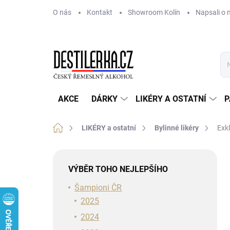
Přejít
O nás
Kontakt
Showroom Kolín
Napsali o 
na
obsah
AKCE
DÁRKY
LIKÉRY A OSTATNÍ
P
Domů
LIKÉRY a ostatní
Bylinné likéry
Exkl
P
o
VÝBĚR TOHO NEJLEPŠÍHO
s
t
Šampioni ČR
r
2025
a
2024
n