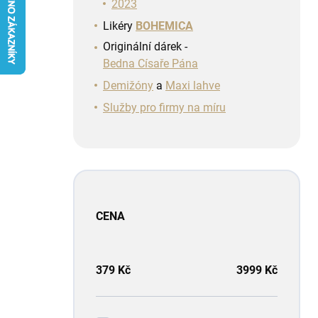
n
2023
í
Likéry
BOHEMICA
p
Originální dárek -
a
Bedna Císaře Pána
n
e
Demižóny
a
Maxi lahve
l
Služby pro firmy na míru
CENA
379
Kč
3999
Kč