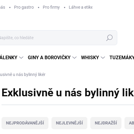
nás
Pro gastro
Pro firmy
Láhve a etikety na míru
Věrnos
Hledat
ÁLENKY
GINY A BOROVIČKY
WHISKY
TUZEMÁKY
usivně u nás bylinný likér
Exklusivně u nás bylinný lik
Ř
a
NEJPRODÁVANĚJŠÍ
NEJLEVNĚJŠÍ
NEJDRAŽŠÍ
A
z
e