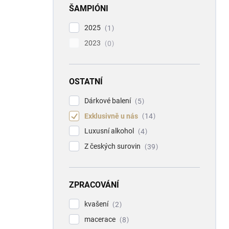
ŠAMPIÓNI
2025
1
2023
0
OSTATNÍ
Dárkové balení
5
Exklusivně u nás
14
Luxusní alkohol
4
Z českých surovin
39
ZPRACOVÁNÍ
kvašení
2
macerace
8