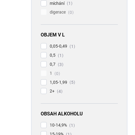
míchání
1
digerace
0
OBJEM V L
0,05-0,49
1
0,5
1
0,7
3
1
0
1,05-1,99
5
2+
4
OBSAH ALKOHOLU
10-14,9%
1
15-19%
1