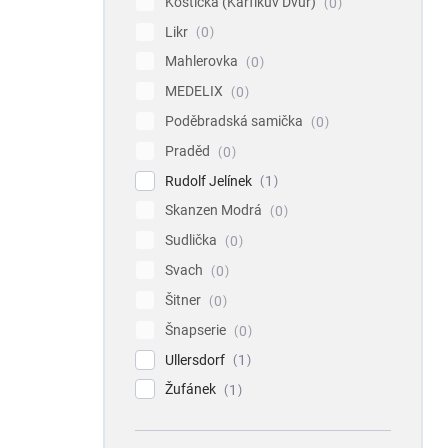
Koštická (Karfíkův Dvůr)
0
Likr
0
Mahlerovka
0
MEDELIX
0
Poděbradská samička
0
Praděd
0
Rudolf Jelínek
1
Skanzen Modrá
0
Sudlička
0
Svach
0
Šitner
0
Šnapserie
0
Ullersdorf
1
Žufánek
1