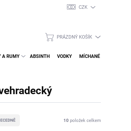
CZK
tní program
Jak nakupovat
Doprava
Jak balíme zásilky
PRÁZDNÝ KOŠÍK
NÁKUPNÍ
KOŠÍK
 A RUMY
ABSINTH
VODKY
MÍCHANÉ DRINKY
O
lovehradecký
10
položek celkem
BECEDNĚ