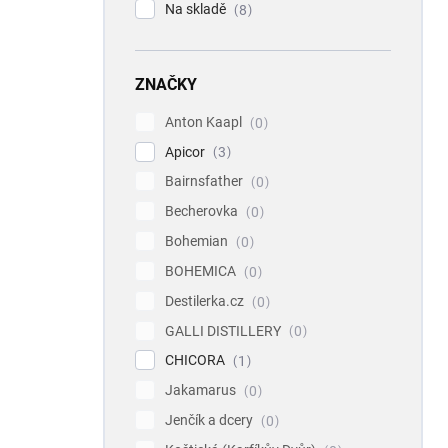
Na skladě
8
ZNAČKY
Anton Kaapl
0
Apicor
3
Bairnsfather
0
Becherovka
0
Bohemian
0
BOHEMICA
0
Destilerka.cz
0
GALLI DISTILLERY
0
CHICORA
1
Jakamarus
0
Jenčík a dcery
0