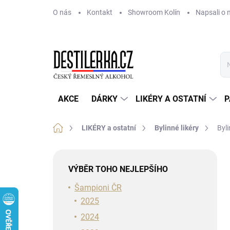
Přejít
O nás
Kontakt
Showroom Kolín
Napsali o 
na
obsah
AKCE
DÁRKY
LIKÉRY A OSTATNÍ
P
Domů
LIKÉRY a ostatní
Bylinné likéry
Byli
P
o
VÝBĚR TOHO NEJLEPŠÍHO
s
t
Šampioni ČR
r
2025
a
2024
n