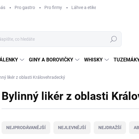
nás
Pro gastro
Pro firmy
Láhve a etikety na míru
Věrnos
Hledat
ÁLENKY
GINY A BOROVIČKY
WHISKY
TUZEMÁKY
nný likér z oblasti Královehradecký
Bylinný likér z oblasti Krá
Ř
a
NEJPRODÁVANĚJŠÍ
NEJLEVNĚJŠÍ
NEJDRAŽŠÍ
A
z
e