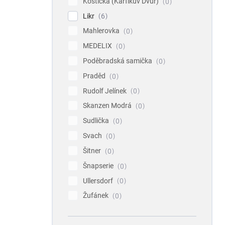
Koštická (Karfíkův Dvůr)
0
Likr
6
Mahlerovka
0
MEDELIX
0
Poděbradská samička
0
Praděd
0
Rudolf Jelínek
0
Skanzen Modrá
0
Sudlička
0
Svach
0
Šitner
0
Šnapserie
0
Ullersdorf
0
Žufánek
0