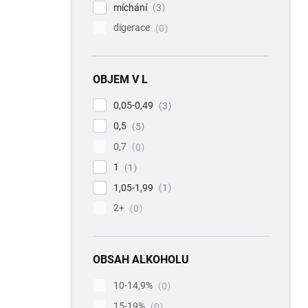
míchání
3
digerace
0
OBJEM V L
0,05-0,49
3
0,5
5
0,7
0
1
1
1,05-1,99
1
2+
0
OBSAH ALKOHOLU
10-14,9%
0
15-19%
0