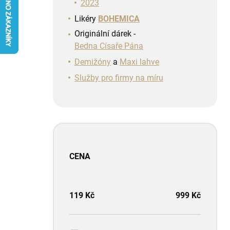
n
2023
í
Likéry
BOHEMICA
p
Originální dárek -
a
Bedna Císaře Pána
n
e
Demižóny
a
Maxi lahve
l
Služby pro firmy na míru
CENA
119
Kč
999
Kč