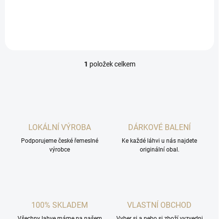
republice.
1
položek celkem
O
v
l
á
d
a
c
LOKÁLNÍ VÝROBA
DÁRKOVÉ BALENÍ
í
Podporujeme české řemeslné
p
Ke každé láhvi u nás najdete
výrobce
originální obal.
r
v
k
y
v
ý
100% SKLADEM
VLASTNÍ OBCHOD
p
i
Všechny lahve máme na našem
Vyber si a nebo si zboží vyzvedni