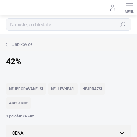
Přejít
na
obsah
Hledat
Jablkovice
42%
Ř
a
NEJPRODÁVANĚJŠÍ
NEJLEVNĚJŠÍ
NEJDRAŽŠÍ
z
e
ABECEDNĚ
n
í
1
položek celkem
p
r
CENA
o