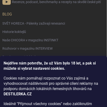
Recenze, podcast, benchmarky a recepty na skvělé české pití
BLOG
SVĚT HORECA - Pálenky zažívají renesanci
Historie koktejlů
Naše CHICORA v magazínu INSTINKT
Rozhovor v magazínu INTERVIEW
Bourbon, americká krása.
Nejdříve nám potvrďte, že už Vám bylo 18 let, a pak si
Napsali v TÝDNU o naší práci
můžete si vybrat nastavení cookies.
Když ovoce dostane druhý život
Cookies nám pomáhají rozpoznat co Vás zajímá a
Rozhovor s DESTILERKA.CZ v magazínu DRINKING-CAT
vyhodnocovat náštěvnosti pro správné cílení reklamy na
podporu domácích lokálních řemeslných lihovárů na
Jak vybrat dárek na Vánoce
DESTILERKA.CZ
Rozhovor Destilerka.cz v magazínu Macchiato
Ideálně "Přijmout všechny cookies" nebo zakliknutím