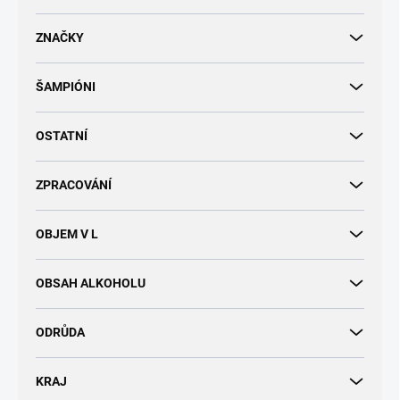
d
u
ZNAČKY
k
t
ŠAMPIÓNI
ů
OSTATNÍ
ZPRACOVÁNÍ
OBJEM V L
OBSAH ALKOHOLU
ODRŮDA
KRAJ