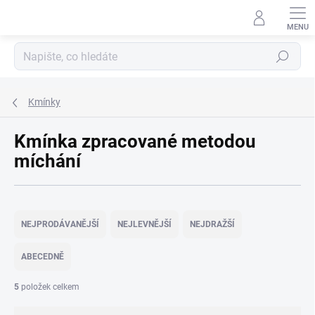
Přejít
na
obsah
Hledat
Kmínky
Kmínka zpracované metodou
míchání
Ř
a
NEJPRODÁVANĚJŠÍ
NEJLEVNĚJŠÍ
NEJDRAŽŠÍ
z
e
ABECEDNĚ
n
í
5
položek celkem
p