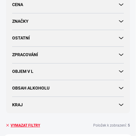
r
CENA
o
d
u
ZNAČKY
k
t
OSTATNÍ
ů
ZPRACOVÁNÍ
OBJEM V L
OBSAH ALKOHOLU
KRAJ
Položek k zobrazení:
5
VYMAZAT FILTRY