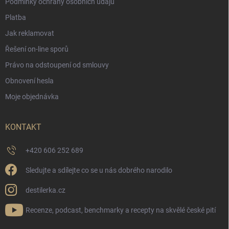
Podmínky ochrany osobních údajů
Platba
Jak reklamovat
Řešení on-line sporů
Právo na odstoupení od smlouvy
Obnovení hesla
Moje objednávka
KONTAKT
+420 606 252 689
Sledujte a sdílejte co se u nás dobrého narodilo
destilerka.cz
Recenze, podcast, benchmarky a recepty na skvělé české pití