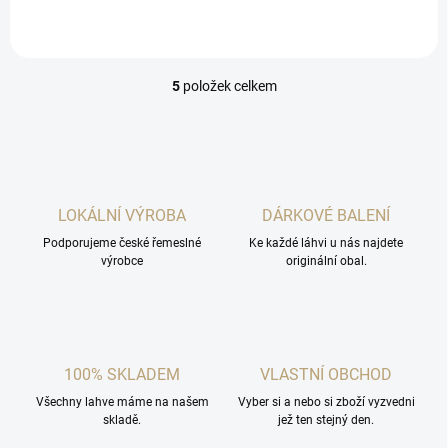
5
položek celkem
O
v
l
á
d
a
c
LOKÁLNÍ VÝROBA
DÁRKOVÉ BALENÍ
í
Podporujeme české řemeslné
p
Ke každé láhvi u nás najdete
výrobce
originální obal.
r
v
k
y
v
ý
100% SKLADEM
VLASTNÍ OBCHOD
p
i
Všechny lahve máme na našem
Vyber si a nebo si zboží vyzvedni
s
skladě.
jež ten stejný den.
u