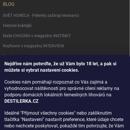
BLOG
SVĚT HORECA - Pálenky zažívají renesanci
Historie koktejlů
Naše CHICORA v magazínu INSTINKT
Rozhovor v magazínu INTERVIEW
Bourbon, americká krása.
Nejdříve nám potvrďte, že už Vám bylo 18 let, a pak si
Napsali v TÝDNU o naší práci
můžete si vybrat nastavení cookies.
Když ovoce dostane druhý život
Cookies nám pomáhají rozpoznat co Vás zajímá a
Rozhovor s DESTILERKA.CZ v magazínu DRINKING-CAT
vyhodnocovat náštěvnosti pro správné cílení reklamy na
podporu domácích lokálních řemeslných lihovárů na
Jak vybrat dárek na Vánoce
DESTILERKA.CZ
Rozhovor Destilerka.cz v magazínu Macchiato
Ideálně "Přijmout všechny cookies" nebo zakliknutím
tlačítka "Nastavení" nastavit preference, které údaje chcete
Archiv
nebo nechcete poskytovat, pokaždé tím potvrzujte, že Vám