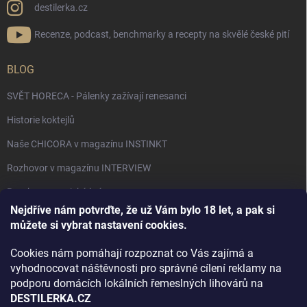
destilerka.cz
Recenze, podcast, benchmarky a recepty na skvělé české pití
BLOG
SVĚT HORECA - Pálenky zažívají renesanci
Historie koktejlů
Naše CHICORA v magazínu INSTINKT
Rozhovor v magazínu INTERVIEW
Bourbon, americká krása.
Nejdříve nám potvrďte, že už Vám bylo 18 let, a pak si
Napsali v TÝDNU o naší práci
můžete si vybrat nastavení cookies.
Když ovoce dostane druhý život
Cookies nám pomáhají rozpoznat co Vás zajímá a
Rozhovor s DESTILERKA.CZ v magazínu DRINKING-CAT
vyhodnocovat náštěvnosti pro správné cílení reklamy na
podporu domácích lokálních řemeslných lihovárů na
Jak vybrat dárek na Vánoce
DESTILERKA.CZ