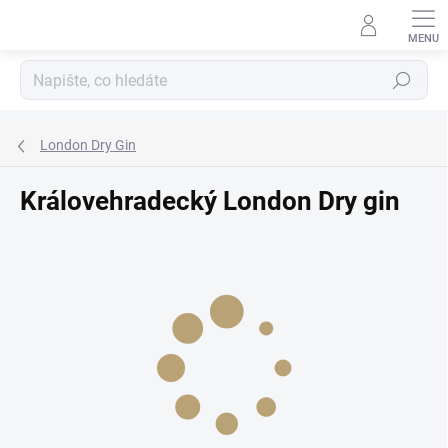
Přejít
na
obsah
Hledat
London Dry Gin
Královehradecký London Dry gin