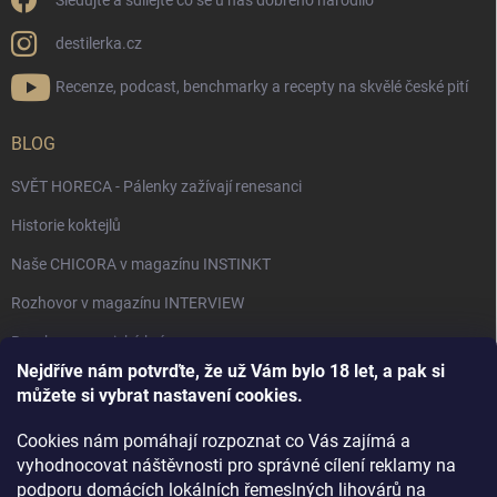
Sledujte a sdílejte co se u nás dobrého narodilo
destilerka.cz
Recenze, podcast, benchmarky a recepty na skvělé české pití
BLOG
SVĚT HORECA - Pálenky zažívají renesanci
Historie koktejlů
Naše CHICORA v magazínu INSTINKT
Rozhovor v magazínu INTERVIEW
Bourbon, americká krása.
Nejdříve nám potvrďte, že už Vám bylo 18 let, a pak si
Napsali v TÝDNU o naší práci
můžete si vybrat nastavení cookies.
Když ovoce dostane druhý život
Cookies nám pomáhají rozpoznat co Vás zajímá a
Rozhovor s DESTILERKA.CZ v magazínu DRINKING-CAT
vyhodnocovat náštěvnosti pro správné cílení reklamy na
podporu domácích lokálních řemeslných lihovárů na