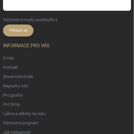
Vložením e-mailu souhlasíte s
podmínkami ochrany osobních údajů
Přihlásit se
INFORMACE PRO VÁS
O nás
Kontakt
Showroom Kolín
Napsali o nás
Pro gastro
Pro firmy
Láhve a etikety na míru
Věrnostní program
Jak nakupovat