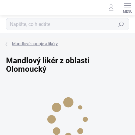
Přejít
na
obsah
Hledat
Mandlové nápoje a likéry
Mandlový likér z oblasti
Olomoucký