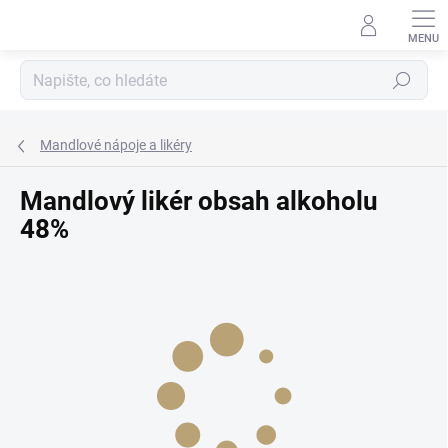
Přejít
na
obsah
Hledat
Mandlové nápoje a likéry
Mandlový likér obsah alkoholu
48%