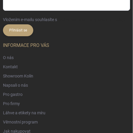
Vložením e-mailu souhlasíte s
podmínkami ochrany osobních údajů
Přihlásit se
INFORMACE PRO VÁS
O nás
Kontakt
Showroom Kolín
Napsali o nás
Pro gastro
Pro firmy
Láhve a etikety na míru
Věrnostní program
Jak nakupovat