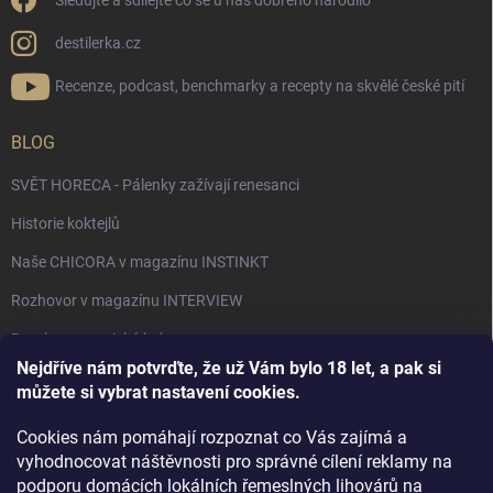
Sledujte a sdílejte co se u nás dobrého narodilo
destilerka.cz
Recenze, podcast, benchmarky a recepty na skvělé české pití
BLOG
SVĚT HORECA - Pálenky zažívají renesanci
Historie koktejlů
Naše CHICORA v magazínu INSTINKT
Rozhovor v magazínu INTERVIEW
Bourbon, americká krása.
Nejdříve nám potvrďte, že už Vám bylo 18 let, a pak si
Napsali v TÝDNU o naší práci
můžete si vybrat nastavení cookies.
Když ovoce dostane druhý život
Cookies nám pomáhají rozpoznat co Vás zajímá a
Rozhovor s DESTILERKA.CZ v magazínu DRINKING-CAT
vyhodnocovat náštěvnosti pro správné cílení reklamy na
podporu domácích lokálních řemeslných lihovárů na