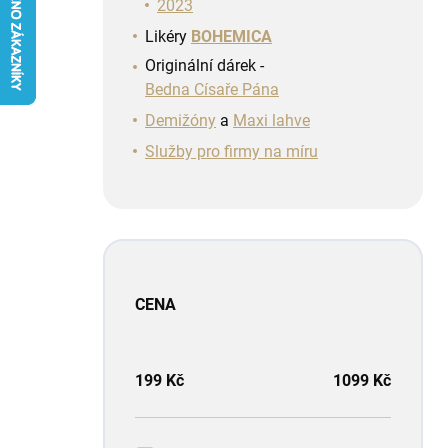
n
2023
í
Likéry
BOHEMICA
p
Originální dárek -
a
Bedna Císaře Pána
n
e
Demižóny
a
Maxi lahve
l
Služby pro firmy na míru
CENA
199
Kč
1099
Kč