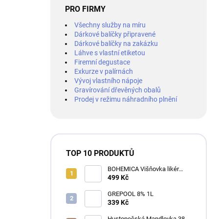
PRO FIRMY
Všechny služby na míru
Dárkové balíčky připravené
Dárkové balíčky na zakázku
Láhve s vlastní etiketou
Firemní degustace
Exkurze v palírnách
Vývoj vlastního nápoje
Gravírování dřevěných obalů
Prodej v režimu náhradního plnění
TOP 10 PRODUKTŮ
BOHEMICA Višňovka likér
25% 0,7L
499 Kč
GREPOOL 8% 1L
339 Kč
Hustopečská Mandlovka 38%