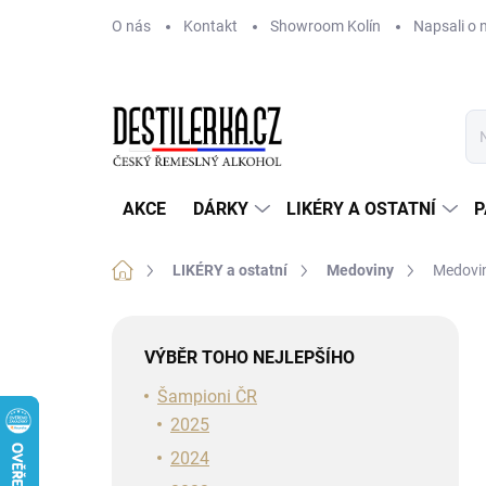
Přejít
O nás
Kontakt
Showroom Kolín
Napsali o 
na
obsah
AKCE
DÁRKY
LIKÉRY A OSTATNÍ
P
Domů
LIKÉRY a ostatní
Medoviny
Medovin
P
o
VÝBĚR TOHO NEJLEPŠÍHO
s
t
Šampioni ČR
r
2025
a
2024
n