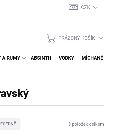
CZK
tní program
Jak nakupovat
Doprava
Jak balíme zásilky
PRÁZDNÝ KOŠÍK
NÁKUPNÍ
KOŠÍK
 A RUMY
ABSINTH
VODKY
MÍCHANÉ DRINKY
O
ravský
3
položek celkem
BECEDNĚ