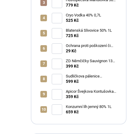
1L
779 Kč
Cryo Vodka 40% 0,7L
525 Kč
Blatenská Slivovice 50% 1L
725 Kč
Ochrana proti poškození či
ztrátě
29 Kč
ZD Němčičky Sauvignon 13%
2025 Bag in Box 3L - suché
399 Kč
Sudličkova pálenice
Ořechovka 30% 0,7L
599 Kč
Apicor Švejkova Kontušovka
40% 0,5L
359 Kč
Konzumní líh jemný 80% 1L
659 Kč