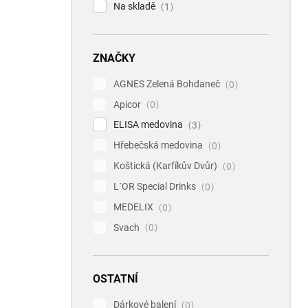
Na skladě
1
ZNAČKY
AGNES Zelená Bohdaneč
0
Apicor
0
ELISA medovina
3
Hřebečská medovina
0
Koštická (Karfíkův Dvůr)
0
L´OR Special Drinks
0
MEDELIX
0
Svach
0
OSTATNÍ
Dárkové balení
0