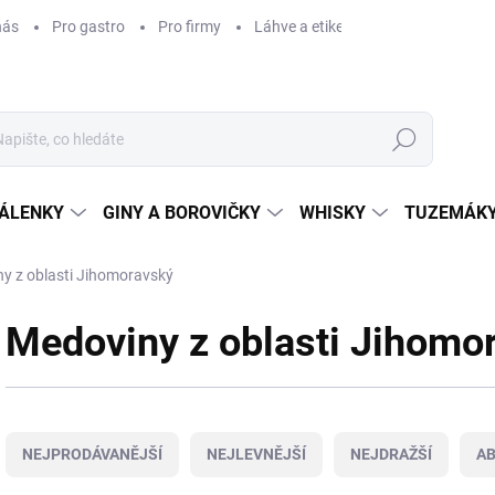
nás
Pro gastro
Pro firmy
Láhve a etikety na míru
Věrnos
Hledat
ÁLENKY
GINY A BOROVIČKY
WHISKY
TUZEMÁKY
y z oblasti Jihomoravský
Medoviny z oblasti Jihomo
Ř
a
NEJPRODÁVANĚJŠÍ
NEJLEVNĚJŠÍ
NEJDRAŽŠÍ
A
z
e