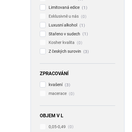
Limitovaná edice
1
Exklusivně u nás
0
Luxusní alkohol
1
Stařeno v sudech
1
Kosher kvalita
0
Z českých surovin
3
ZPRACOVÁNÍ
kvašení
3
macerace
0
OBJEM V L
0,05-0,49
0