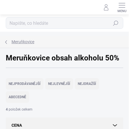
Přejít
na
obsah
Hledat
Meruňkovice
Meruňkovice obsah alkoholu 50%
Ř
a
NEJPRODÁVANĚJŠÍ
NEJLEVNĚJŠÍ
NEJDRAŽŠÍ
z
e
ABECEDNĚ
n
í
4
položek celkem
p
r
CENA
o