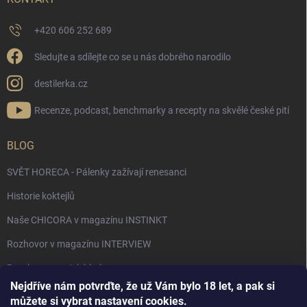
+420 606 252 689
Sledujte a sdílejte co se u nás dobrého narodilo
destilerka.cz
Recenze, podcast, benchmarky a recepty na skvělé české pití
BLOG
SVĚT HORECA - Pálenky zažívají renesanci
Historie koktejlů
Naše CHICORA v magazínu INSTINKT
Rozhovor v magazínu INTERVIEW
Bourbon, americká krása.
Nejdříve nám potvrďte, že už Vám bylo 18 let, a pak si
Napsali v TÝDNU o naší práci
můžete si vybrat nastavení cookies.