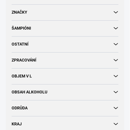
d
u
ZNAČKY
k
t
ŠAMPIÓNI
ů
OSTATNÍ
ZPRACOVÁNÍ
OBJEM V L
OBSAH ALKOHOLU
ODRŮDA
KRAJ