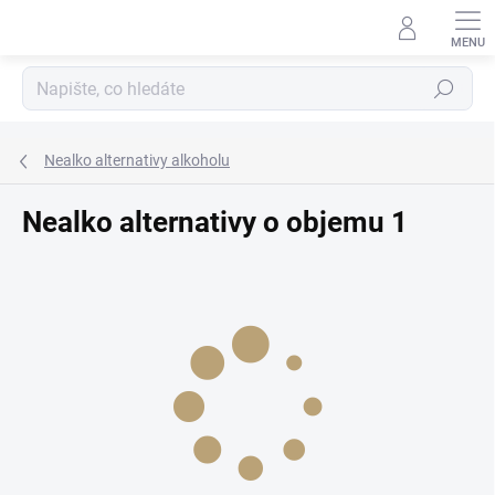
Přejít
na
obsah
Hledat
Nealko alternativy alkoholu
Nealko alternativy o objemu 1