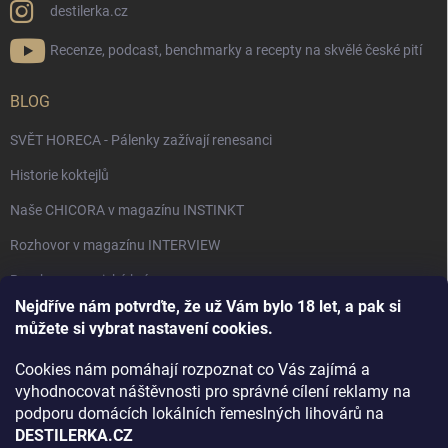
destilerka.cz
Recenze, podcast, benchmarky a recepty na skvělé české pití
BLOG
SVĚT HORECA - Pálenky zažívají renesanci
Historie koktejlů
Naše CHICORA v magazínu INSTINKT
Rozhovor v magazínu INTERVIEW
Bourbon, americká krása.
Nejdříve nám potvrďte, že už Vám bylo 18 let, a pak si
Napsali v TÝDNU o naší práci
můžete si vybrat nastavení cookies.
Když ovoce dostane druhý život
Cookies nám pomáhají rozpoznat co Vás zajímá a
Rozhovor s DESTILERKA.CZ v magazínu DRINKING-CAT
vyhodnocovat náštěvnosti pro správné cílení reklamy na
podporu domácích lokálních řemeslných lihovárů na
Jak vybrat dárek na Vánoce
DESTILERKA.CZ